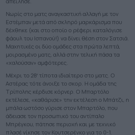
απείλησε.
Νωρίς στο ματς αναγκαστική αλλαγή με τον
Εστέμπαν μετά από σκληρό μαρκάρισμα που
δέχθηκε (και στο οποίο ο ρέφερι καταλόγισε
φάουλ του Ισπανού!) να δίνει θέση στον Σατσιά.
Μαχητικές οι δύο ομάδες στα πρώτα λεπτά,
μοιρασμένο ματς, αλλά στην τελική πάσα τα
«χαλούσαν» αμφότερες.
Μέχρι το 28′ τίποτα ιδιαίτερο στο ματς. Ο
Αστέρας τότε άνοιξε το σκορ. Η ομάδα της
Τρίπολης κέρδισε κόρνερ. Ο Μπαρτόλο
εκτέλεσε, «καθάρισε» την εκτέλεση ο Μπάτζι, η
μπάλα ωστόσο γύρισε στον Μπαρτόλο, που
άδειασε τον προσωπικό του αντίπαλο
Μπρέγκου, πάτησε περιοχή και με τεχνικό
πλασέ νίκησε τον Κουτσερένκο για το 0-1.