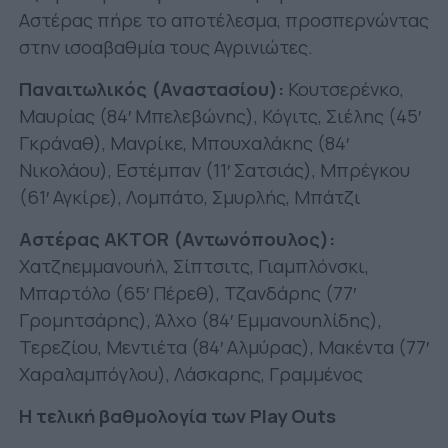
Αστέρας πήρε το αποτέλεσμα, προσπερνώντας
στην ισοαβαθμία τους Αγρινιώτες.
Παναιτωλικός (Αναστασίου):
Κουτσερένκο,
Μαυρίας (84′ Μπελεβώνης), Κόγιτς, Σιέλης (45′
Γκράναθ), Μανρίκε, Μπουχαλάκης (84′
Νικολάου), Εστέμπαν (11′ Σατσιάς), Μπρέγκου
(61′ Αγκίρε), Λομπάτο, Σμυρλής, Μπάτζι
Αστέρας AKTOR (Αντωνόπουλος):
Χατζηεμμανουήλ, Σίπτσιτς, Γιαμπλόνσκι,
Μπαρτόλο (65′ Πέρεθ), Τζανδάρης (77′
Γρομητσάρης), Άλχο (84′ Εμμανουηλίδης),
Τερεζίου, Μεντιέτα (84′ Αλμύρας), Μακέντα (77′
Χαραλαμπόγλου), Λάσκαρης, Γραμμένος
Η τελική βαθμολογία των Play Outs