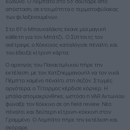
κίνδυνο. Ο Λομπάτο στο 53′ σούταρε από
απόσταση, σε ετοιμότητα ο τερματοφύλακας
των φιλοξενουμένων.
Στο 61′ ο Μπουχαλάκης έκανε μία μαγική
κάθετη για τον Μπάτζι. Ο Σίπτσιτς τον
ανέτρεψε, ο Κόκκινος καταλόγισε πέναλτι και
του έδειξε κίτρινη κάρτα.
Ο αρχηγός του Παναιτωλικού πήρε την
εκτέλεση, με τον Χατζηεμμανουήλ να τον νικά.
Πέμπτο χαμένο πέναλτι στη σεζόν. Στιγμές
αργότερα, ο Τίτορμος κέρδισε κόρνερ. Η
μπάλα απομακρύνθηκε, ωστόσο η VAR Αντωνίου
φώναξε τον Κόκκινο σε on field review. Νέο
πέναλτι και δεύτερη κίτρινη-κόκκινη στον
Γραμμένο. Ο Λομπάτο πήρε την εκτέλεση και
σκόραρε.