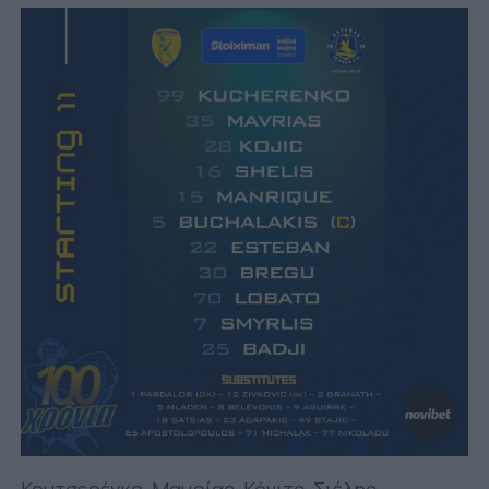
Κουτσερένκο, Μαυρίας, Κόγιτς, Σιέλης,