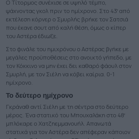
Ο Τίτορμος συνέχισε σε υψηλό τέμπο,
ψάχνοντας γκολ πριν το ημίχρονο. Στο 43′ από
εκτέλεση κόρνερ ο Σμυρλής βρήκε τον Σατσιά
που έκανε σουτ από καλή θέση, όμως ο κίπερ
του Αστέρα έδιωξε.
Στο φινάλε του ημιχρόνου ο Αστέρας βγήκε με
μεγάλες προϋποθέσεις στο ανοικτό γήπεδο, με
τον Κόκκινο να μην έχει δει καθαρό φάουλ στον
Σμυρλή, με τον Σιέλη να κόβει καίρια. 0-1
ημίχρονο.
Το δεύτερο ημίχρονο
Γκράναθ αντί Σιέλη με τη σέντρα στο δεύτερο
μέρος. Ένα στατικό του Μπουχαλάκη στο 48′
μπλόκαρε ο Χατζηεμμανουήλ. Απανωτά
στατικά για τον Αστέρα δεν απέφεραν κάποιον