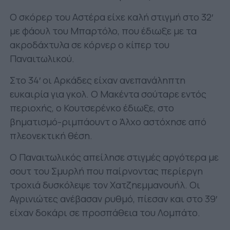
Ο σκόρερ του Αστέρα είχε καλή στιγμή στο 32′
με φάουλ του Μπαρτόλο, που έδιωξε με τα
ακροδάχτυλα σε κόρνερ ο κίπερ του
Παναιτωλικού.
Στο 34′ οι Αρκάδες είχαν ανεπανάληπτη
ευκαιρία για γκολ. Ο Μακέντα σούταρε εντός
περιοχής, ο Κουτσερένκο έδιωξε, στο
βηματισμό-ριμπάουντ ο Άλχο αστόχησε από
πλεονεκτική θέση.
Ο Παναιτωλικός απείλησε στιγμές αργότερα με
σουτ του Σμυρλή που παίρνοντας περίεργη
τροχιά δυσκόλεψε τον Χατζηεμμανουήλ. Οι
Αγρινιώτες ανέβασαν ρυθμό, πίεσαν και στο 39′
είχαν δοκάρι σε προσπάθεια του Λομπάτο.