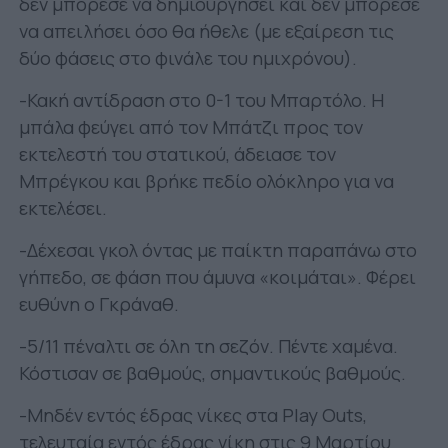
δεν μπόρεσε να δημιουργήσει και δεν μπόρεσε
να απειλήσει όσο θα ήθελε (με εξαίρεση τις
δύο φάσεις στο φινάλε του ημιχρόνου).
-Κακή αντίδραση στο 0-1 του Μπαρτόλο. Η
μπάλα φεύγει από τον Μπάτζι προς τον
εκτελεστή του στατικού, άδειασε τον
Μπρέγκου και βρήκε πεδίο ολόκληρο για να
εκτελέσει.
-Δέχεσαι γκολ όντας με παίκτη παραπάνω στο
γήπεδο, σε φάση που άμυνα «κοιμάται». Φέρει
ευθύνη ο Γκράναθ.
-5/11 πέναλτι σε όλη τη σεζόν. Πέντε χαμένα.
Κόστισαν σε βαθμούς, σημαντικούς βαθμούς.
-Μηδέν εντός έδρας νίκες στα Play Outs,
τελευταία εντός έδρας νίκη στις 9 Μαρτίου