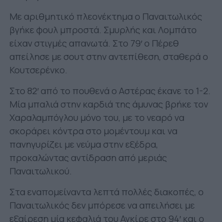
Με αριθμητικό πλεονέκτημα ο Παναιτωλικός
βγήκε φουλ μπροστά. Σμυρλής και Λομπάτο
είχαν στιγμές απανωτά. Στο 79′ ο Πέρεθ
απείλησε με σουτ στην αντεπίθεση, σταθερά ο
Κουτσερένκο.
Στο 82′ από το πουθενά ο Αστέρας έκανε το 1-2.
Μία μπαλιά στην καρδιά της άμυνας βρήκε τον
Χαραλαμπόγλου μόνο του, με το νεαρό να
σκοράρει κόντρα στο μομέντουμ και να
πανηγυρίζει με νεύμα στην εξέδρα,
προκαλώντας αντίδραση από μεριάς
Παναιτωλικού.
Στα εναπομείναντα λεπτά πολλές διακοπές, ο
Παναιτωλικός δεν μπόρεσε να απειλήσει με
εξαίρεση μία κεφαλιά του Αγκίρε στο 94′ και ο