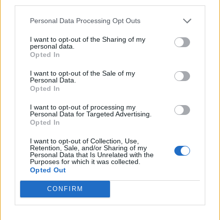
third parties.
Personal Data Processing Opt Outs
I want to opt-out of the Sharing of my
personal data.
Opted In
Οι βαθμολογίες παρέχονται από το
Sofascore
I want to opt-out of the Sale of my
Personal Data.
Opted In
I want to opt-out of processing my
Personal Data for Targeted Advertising.
Opted In
-Πήρε ενέργειες ο
Σμυρλής
και έδωσε
I want to opt-out of Collection, Use,
πράγματα μετά το γκολ του Αστέρα και γενικά η
Retention, Sale, and/or Sharing of my
Personal Data that Is Unrelated with the
αριστερή πλευρά που «είχε» αυτός ήταν πιο
Purposes for which it was collected.
Opted Out
επιθετική. Δραστήριος ο
Μπρέγκου
που δεν
δίσταζε να κουβαλάει μπάλα και να
CONFIRM
τροφοδοτεί.