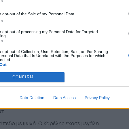
In
κρα», Μεντόζα πίσω από Καρέλη σε 4-2-3-1.
o opt-out of the Sale of my Personal Data.
In
to opt-out of processing my Personal Data for Targeted
ing.
In
o opt-out of Collection, Use, Retention, Sale, and/or Sharing
ersonal Data that Is Unrelated with the Purposes for which it
lected.
Out
CONFIRM
ριν τη σέντρα. «Βαρύς» ο αγωνιστικός χώρος με
 καλή στιγμή στο 3′ με σουτ του Ντουάρτε. Στο
Data Deletion
Data Access
Privacy Policy
ιρετικό σημείο από τον Τσιγκρίνσκι. Η εκτέλεση
υτ.
γήπεδο με ψυχή. Ο Καρέλης έχασε μεγάλη