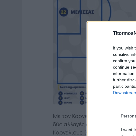
TitormosN
If you wish 
sensitive in
confirm you
continue se
information 
further disc
participants
Downstream 
Με τον Κορνέλιους να εκτίει κα
Persona
δύο αλλαγές στο αρχικό σχήμα.
I want t
Κορνέλιους, Χουχούμης οι τέσσε