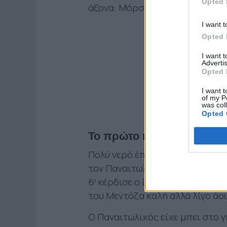
Opted 
άξονα. Μόρσει, Ντουάρτε τα «ά
I want t
Opted 
I want 
Advertis
Opted 
I want t
of my P
was col
Opted 
Το πρώτο ημίχρονο
Πολύ νερό έπεσε στο Αγρίνιο π
τον Παναιτωλικό να χάνει πρώτη
6′ κέρδισε ο ίδιος φάουλ σε εξα
του Μεντόζα καλή αλλά λίγο άο
Ο Παναιτωλικός είχε μπει στο 