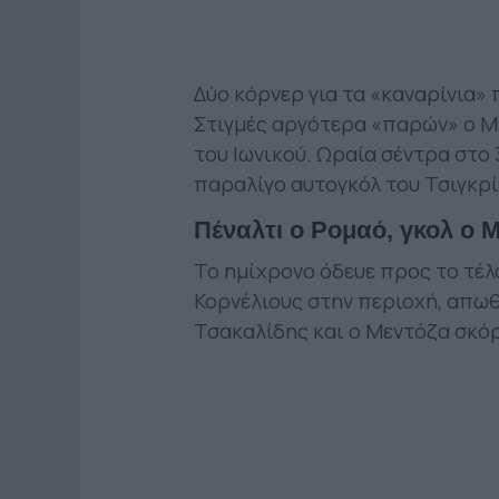
Δύο κόρνερ για τα «καναρίνια»
Στιγμές αργότερα «παρών» ο Με
του Ιωνικού. Ωραία σέντρα στο 
παραλίγο αυτογκόλ του Τσιγκρί
Πέναλτι ο Ρομαό, γκολ ο 
Το ημίχρονο όδευε προς το τέλο
Κορνέλιους στην περιοχή, απωθ
Τσακαλίδης και ο Μεντόζα σκόρα