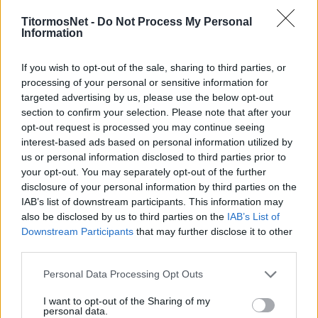
Κανονικά διαθέσιμα και τα νέα μεταγραφικά
αποκτήματα
Μπαρμπόσα
–
Τσότσαλιτς
.
TitormosNet -
Do Not Process My Personal
Information
Η Λαμία
If you wish to opt-out of the sale, sharing to third parties, or
Σε ότι αφορά την ομάδα της Λαμίας, τα
processing of your personal or sensitive information for
ρεπορτάζ των τοπικών της μέσων αναφέρουν
targeted advertising by us, please use the below opt-out
ότι ο κόουτς Γρηγορίου έδωσε βαρύτητα στα
section to confirm your selection. Please note that after your
opt-out request is processed you may continue seeing
τελειώματα των φάσεων στις προπονήσεις του.
interest-based ads based on personal information utilized by
us or personal information disclosed to third parties prior to
Δεδομένα εκτός ο τιμωρημένος Ντέλετιτς ενώ
your opt-out. You may separately opt-out of the further
προβλήματα τραυματισμών αντιμετωπίζουν οι
disclosure of your personal information by third parties on the
Ασίγκμπα, Μπάχανακ, Βύντρα, Τσούκαλος,
IAB’s list of downstream participants. This information may
also be disclosed by us to third parties on the
IAB’s List of
Χατζηστραβός, Σταμούλης και Μαργαρίτης.
Downstream Participants
that may further disclose it to other
third parties.
Personal Data Processing Opt Outs
I want to opt-out of the Sharing of my
personal data.