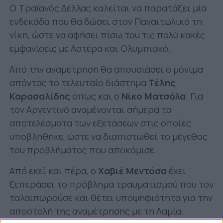
Ο Τραϊανός Δέλλας καλείται να παρατάξει μία
ενδεκάδα που θα δώσει στον Παναιτωλικό τη
νίκη, ώστε να αφήσει πίσω του τις πολύ κακές
εμφανίσεις με Αστέρα και Ολυμπιακό.
Από την αναμέτρηση θα απουσιάσει ο μόνιμα
απόντας το τελευταίο διάστημα
Τέλης
Καρασαλίδης
όπως και ο
Νίκο Ματσόλα
. Για
τον Αργεντινό αναμένονται σήμερα τα
αποτελέσματα των εξετάσεων στις οποίες
υποβλήθηκε, ώστε να διαπιστωθεί το μέγεθος
του προβλήματος που αποκόμισε.
Από εκεί και πέρα, ο
Χαβιέ Μεντόσα
έχει
ξεπεράσει το πρόβλημα τραυματισμού που τον
ταλαιπωρούσε και θέτει υποψηφιότητα για την
αποστολή της αναμέτρησης με τη Λαμία.