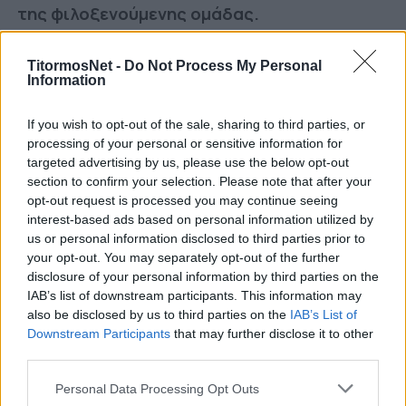
της φιλοξενούμενης ομάδας.
Δεν θα λειτουργήσουν εκδοτήρια στο
TitormosNet -
Do Not Process My Personal
γήπεδο.
Information
Οι τιμές των απλών εισιτηρίων ανά θύρα στον
If you wish to opt-out of the sale, sharing to third parties, or
συγκεκριμένο αγώνα είναι:
processing of your personal or sensitive information for
targeted advertising by us, please use the below opt-out
ΜΕΓΑΛΗ ΚΕΡΚΙΔΑ
section to confirm your selection. Please note that after your
opt-out request is processed you may continue seeing
Θύρα 1:
25
ευρώ
interest-based ads based on personal information utilized by
us or personal information disclosed to third parties prior to
Θύρα 2:
25
ευρώ
your opt-out. You may separately opt-out of the further
disclosure of your personal information by third parties on the
ΜΙΚΡΗ ΚΕΡΚΙΔΑ
IAB’s list of downstream participants. This information may
also be disclosed by us to third parties on the
IAB’s List of
Α
Θύρα 4
:
22
ευρώ
Downstream Participants
that may further disclose it to other
third parties.
Θύρα 4:
20
ευρώ
Personal Data Processing Opt Outs