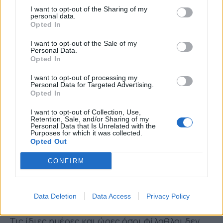
ΠΕΤΑΛΟ
I want to opt-out of the Sharing of my
personal data.
Θύρα 6:
15
ευρώ
Opted In
Θύρα 7:
15
ευρώ
I want to opt-out of the Sale of my
Personal Data.
Opted In
Στις παραπάνω τιμές ισχύει έκπτωση
50%
, για
παιδιά που γεννήθηκαν από 01/01/2009 και
I want to opt-out of processing my
Personal Data for Targeted Advertising.
μετά.
Opted In
Η ηλεκτρονική αγορά εισιτηρίων διαρκείας
I want to opt-out of Collection, Use,
Retention, Sale, and/or Sharing of my
συνεχίζεται μέσω
viva.gr
.
Personal Data that Is Unrelated with the
Purposes for which it was collected.
Opted Out
Τη Δευτέρα 20 και την Τρίτη 21 Σεπτεμβρίου,
θα λειτουργήσουν τα γραφεία της ΠΑΕ στο
CONFIRM
γήπεδο (ώρες 10.00 έως 16.00) και όσοι
αγοράσουν εισιτήρια διαρκείας μπορούν να
Data Deletion
Data Access
Privacy Policy
παραλάβουν τις κάρτες τους.
Τις ίδιες ημέρες και ώρες όσοι φίλαθλοι δεν