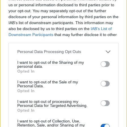
σχεδόν ισοδύναμες και έχεις αντιληφθεί πως
us or personal information disclosed to third parties prior to
your opt-out. You may separately opt-out of the further
βρίσκεσαι με την πλάτη στον τοίχο, είναι
disclosure of your personal information by third parties on the
σοκαριστικό να παρουσιάζεσαι έτσι.
IAB’s list of downstream participants. This information may
also be disclosed by us to third parties on the
IAB’s List of
Η αρχή έγινε με την τριάρα από τη Λαμία σε ένα
Downstream Participants
that may further disclose it to other
ματς που όλα πήγαν λάθος για τους Αγρινιώτες.
third parties.
Ακολούθησε η μέτρια αλλά τουλάχιστον
Personal Data Processing Opt Outs
ψυχωμένη εμφάνιση στη Λάρισα και το 1-1
απέναντι σε μία ομάδα που ήταν καλύτερη σε
I want to opt-out of the Sharing of my
personal data.
μεγάλο μέρος του αγώνα. Αμέσως μετά ήρθε η
Opted In
τριάρα στον Βόλο πριν τις δύο νίκες με 1-0
I want to opt-out of the Sale of my
κόντρα στους ουσιαστικά αδιάφορους
Personal Data.
Opted In
Απόλλωνα Σμύρνης και ΠΑΣ Γιάννινα. Μετά και
την τριάρα από τον Ατρόμητο, που είχε να
I want to opt-out of processing my
Personal Data for Targeted Advertising.
νικήσει από τις 31 Ιανουαρίου, αντιλήφθηκε και
Opted In
ο τελευταίος το πόσο σοβαρό είναι το
I want to opt-out of Collection, Use,
πρόβλημα στο Αγρίνιο και το τι λάθη έχουν
Retention, Sale, and/or Sharing of my