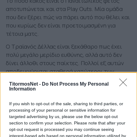
Το πόσο κακός είναι ο Παναιτωλικός φέτος
αποτυπώνεται και στα Play Outs. Μία ομάδα
που δεν ξέρει πώς να πάρει αυτό που θέλει και
που κυρίως δεν είναι προετοιμασμένη για
τέτοια ματς.
Ο Τραϊανός Δέλλας είναι ξεκάθαρο πως έχει
πολύ μεγάλο μερίδιο ευθύνης, αλλά αυτό δεν
δίνει άλλοθι στους παίκτες. Πολλοί εξ αυτών
αποδεικνύονται σταθερά κατώτεροι των
περιστάσεων και φυσικά αυτό κυρίως βαραίνει
TitormosNet -
Do Not Process My Personal
όσους τους επέλεξαν. Ο Παναιτωλικός
Information
φλερτάρει με τον υποβιβασμό και στα έξι ματς
των πλέι άουτ έχει τρεις τριάρες! Στα μισά
If you wish to opt-out of the sale, sharing to third parties, or
processing of your personal or sensitive information for
παιχνίδια δηλαδή έχει διασυρθεί.
targeted advertising by us, please use the below opt-out
section to confirm your selection. Please note that after your
Όταν μπαίνεις σε αυτό το μίνι πρωτάθλημα,
opt-out request is processed you may continue seeing
γνωρίσεις ότι θα αντιμετωπίσεις ομάδες
interest-based ads based on personal information utilized by