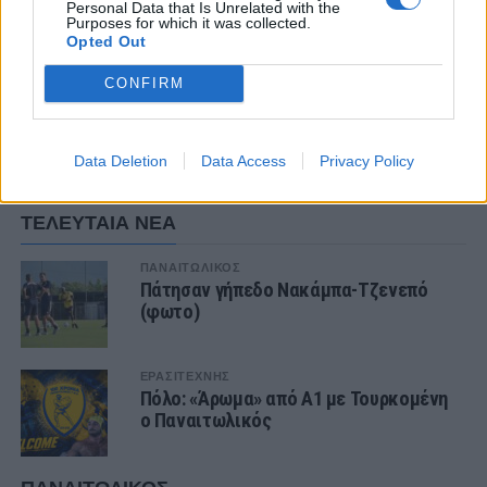
Personal Data that Is Unrelated with the
γίνει.
Purposes for which it was collected.
Opted Out
Κώστας Παπαδόπουλος-
sportime.gr
CONFIRM
ΣΧΟΛΙΑΣΤΕ
Data Deletion
Data Access
Privacy Policy
ΤΕΛΕΥΤΑΙΑ ΝΕΑ
ΠΑΝΑΙΤΩΛΙΚΟΣ
Πάτησαν γήπεδο Νακάμπα-Τζενεπό
(φωτο)
ΕΡΑΣΙΤΕΧΝΗΣ
Πόλο: «Άρωμα» από Α1 με Τουρκομένη
ο Παναιτωλικός