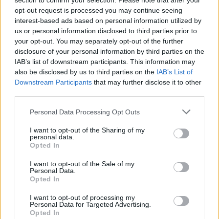
Μπορείτε να παρακολουθήσετε την εξέλιξη
section to confirm your selection. Please note that after your
opt-out request is processed you may continue seeing
του αγώνα, λεπτό προς λεπτό, στο
interest-based ads based on personal information utilized by
TitormosNet.gr.
us or personal information disclosed to third parties prior to
your opt-out. You may separately opt-out of the further
Την αναμέτρηση των δύο ομάδων, θα έχετε την
disclosure of your personal information by third parties on the
ευκαιρία να παρακολουθήσετε μέσα από το
IAB’s list of downstream participants. This information may
κανάλι του
Novasports 2 HD
.
also be disclosed by us to third parties on the
IAB’s List of
Downstream Participants
that may further disclose it to other
third parties.
Personal Data Processing Opt Outs
ΣΧΟΛΙΑΣΤΕ
I want to opt-out of the Sharing of my
personal data.
ΤΕΛΕΥΤΑΙΑ ΝΕΑ
Opted In
I want to opt-out of the Sale of my
ΠΑΝΑΙΤΩΛΙΚΟΣ
Personal Data.
Θλίψη για τον θάνατο του παλαίμαχου
Opted In
του Παναιτωλικού, Κώστα
Καμποσιώρα
I want to opt-out of processing my
Personal Data for Targeted Advertising.
Opted In
ΠΑΝΑΙΤΩΛΙΚΟΣ