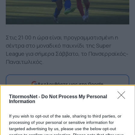
Στις 21:00 η ώρα είναι προγραμματισμένη η
σέντρα στο μοναδικό παιχνίδι της Super
League για σήμερα Σάββατο, το Πανσερραϊκός-
Παναιτωλικός.
Ακολουθήστε μας στο Google
Δείτε περισσότερα άρθρα μας στα αποτελέσματα
TitormosNet -
Do Not Process My Personal
αναζήτησης
Information
Add TitormosNet.gr on Google
If you wish to opt-out of the sale, sharing to third parties, or
processing of your personal or sensitive information for
targeted advertising by us, please use the below opt-out