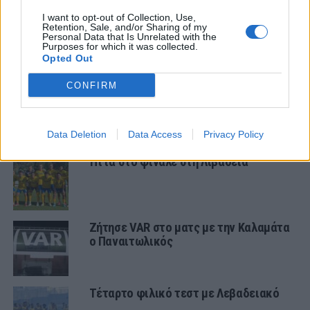
Ήττα στο φινάλε στη Λιβαδειά
I want to opt-out of Collection, Use,
Retention, Sale, and/or Sharing of my
Personal Data that Is Unrelated with the
Purposes for which it was collected.
Opted Out
ΠΑΝΑΙΤΩΛΙΚΟΣ
CONFIRM
Θλίψη για τον θάνατο του παλαίμαχου
του Παναιτωλικού, Κώστα
Καμποσιώρα
Data Deletion
Data Access
Privacy Policy
Ήττα στο φινάλε στη Λιβαδειά
Ζήτησε VAR στο ματς με την Καλαμάτα
ο Παναιτωλικός
Τέταρτο φιλικό τεστ με Λεβαδειακό