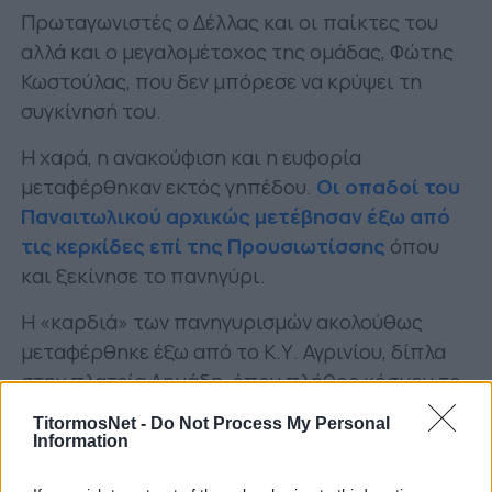
Πρωταγωνιστές ο Δέλλας και οι παίκτες του
αλλά και ο μεγαλομέτοχος της ομάδας, Φώτης
Κωστούλας, που δεν μπόρεσε να κρύψει τη
συγκίνησή του.
Η χαρά, η ανακούφιση και η ευφορία
μεταφέρθηκαν εκτός γηπέδου.
Οι οπαδοί του
Παναιτωλικού αρχικώς μετέβησαν έξω από
τις κερκίδες επί της Προυσιωτίσσης
όπου
και ξεκίνησε το πανηγύρι.
Η «καρδιά» των πανηγυρισμών ακολούθως
μεταφέρθηκε έξω από το Κ.Υ. Αγρινίου, δίπλα
στην πλατεία Δημάδη, όπου πλήθος κόσμου το
γλέντησε με την ψυχή του.
TitormosNet -
Do Not Process My Personal
Information
Δείτε στιγμιότυπα τα οποία αναρτήθηκαν
από χρήστες στο Facebook: