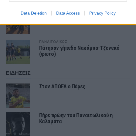
ΠΑΝΑΙΤΩΛΙΚΟΣ
Data Deletion
Data Access
Privacy Policy
Ο υπέροχος Μάρβελους Νακάμπα
ΠΑΝΑΙΤΩΛΙΚΟΣ
Πάτησαν γήπεδο Νακάμπα-Τζενεπό
(φωτο)
ΕΙΔΗΣΕΙΣ
Στον ΑΠΟΕΛ ο Πέρες
Πήρε πρώην του Παναιτωλικού η
Καλαμάτα