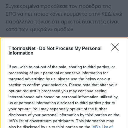
Συγκεκριμένα προκάλεσε τον πρόεδρο της
ΕΠΟ να πει ποιος κάνει κουμάντο στην ΚΕΔ, ενώ
παράλληλα τόνισε ότι αρκετοί διαιτητές είναι
κατά των «μικρών» ομάδων.
Αναλυτικά όσα είπε:
TitormosNet -
Do Not Process My Personal
«Με τη νέα διοίκηση Γκαγκάτση
Information
πρωταγωνιστές έχουν γίνει οι διαιτητές και όχι
If you wish to opt-out of the sale, sharing to third parties, or
οι προπονητές. Μετρήστε σήμερα πόσα φάουλ
processing of your personal or sensitive information for
έχουν δοθεί χωρίς να είναι.
targeted advertising by us, please use the below opt-out
section to confirm your selection. Please note that after your
Υπάρχει αρκετό κυνήγι στα τελευταία
opt-out request is processed you may continue seeing
παιχνίδια. Προκαλώ τον Μάκη Γκαγκάτση να
interest-based ads based on personal information utilized by
πει την αλήθεια για το ποιος κάνει κουμάντο
us or personal information disclosed to third parties prior to
your opt-out. You may separately opt-out of the further
στην ΚΕΔ!
disclosure of your personal information by third parties on the
IAB’s list of downstream participants. This information may
Όλα τα υπόλοιπα θα τα πούμε σε μία
also be disclosed by us to third parties on the
IAB’s List of