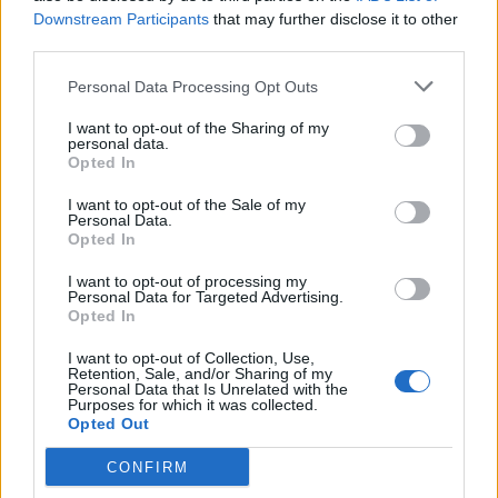
συνέντευξη. Τον προκαλώ να πάρει υπεύθυνα
Downstream Participants
that may further disclose it to other
θέση για όσα γίνονται σε παιχνίδια της Λαμίας,
third parties.
της Athens Kallithea και άλλων ομάδων».
Personal Data Processing Opt Outs
I want to opt-out of the Sharing of my
personal data.
Opted In
I want to opt-out of the Sale of my
Personal Data.
Opted In
I want to opt-out of processing my
Personal Data for Targeted Advertising.
Opted In
I want to opt-out of Collection, Use,
Retention, Sale, and/or Sharing of my
Personal Data that Is Unrelated with the
Purposes for which it was collected.
Opted Out
1 COMMENT
CONFIRM
ΤΕΛΕΥΤΑΙΑ ΝΕΑ