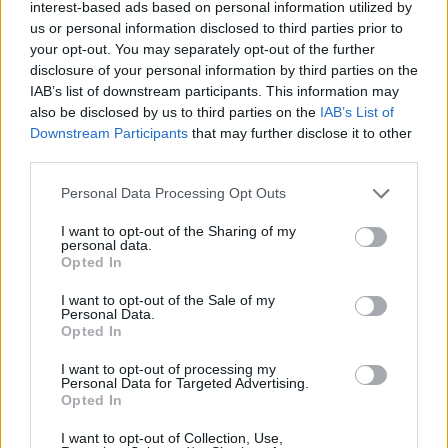
interest-based ads based on personal information utilized by
πετύχουμε τους στόχους μας.
us or personal information disclosed to third parties prior to
your opt-out. You may separately opt-out of the further
Είμαστε σίγουροι ότι μια λαμπρή καριέρα
disclosure of your personal information by third parties on the
περιμένει στο μέλλον τον κ. Κατσαρό. Η πόρτα
IAB’s list of downstream participants. This information may
also be disclosed by us to third parties on the
IAB’s List of
του Παναγρινιακού θα είναι πάντα ανοιχτή γι’
Downstream Participants
that may further disclose it to other
αυτόν και φεύγει σαν φίλος».
third parties.
Σε δήλωσή του αναφέρει:
Personal Data Processing Opt Outs
«
Ευχαριστώ πολύ όλο το Δ.Σ του Παναγρινιακού
I want to opt-out of the Sharing of my
personal data.
και κυρίως τούς δύο βασικούς χρηματοδότες
Opted In
κ.κ Χολέβα και Καζαντζή για την τιμή που μου
I want to opt-out of the Sale of my
έκαναν να είμαι προπονητής σε μια από τις πιο
Personal Data.
Opted In
οργανωμένες ομάδες της κατηγορίας. Θεωρώ
ότι ο κύκλος μου στην ομάδα έκλεισε
I want to opt-out of processing my
Personal Data for Targeted Advertising.
προσπαθώντας να δουλέψω όσο πιο
Opted In
επαγγελματικά μπορούσα, δίνοντας σε
I want to opt-out of Collection, Use,
καθημερινή βάση τον καλύτερο μου εαυτό.