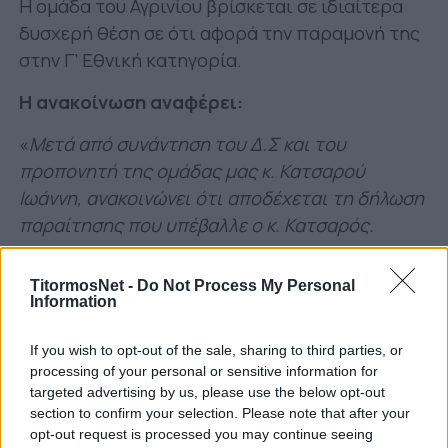
Η ομάδα του Αγρινίου βρίσκεται σε ιδιαίτερα
δυσχερή θέση σε ότι αφορά την παραμονή της
στην Γ’ Εθνική κατηγορία.
Η ανακοίνωση αναφέρει:
«
Μετά από συνάντηση του Δ.Σ και του
προπονητή της ομάδας μας κ. Κατσαρού
Ιωάννη, ανακοινώνει ότι αποδέχεται τη δήλωση
παραίτησης που υπέβαλλε ο κ. Κατσαρός.
Οι οποίες προσπάθειες έγιναν από τους
TitormosNet -
Do Not Process My Personal
ανθρώπους της ομάδας, να μεταπειστεί ο κ.
Information
Κατσαρός δεν απέδωσαν καρπούς αφού ο ίδιος
επέμεινε στην αρχική του απόφαση.
If you wish to opt-out of the sale, sharing to third parties, or
processing of your personal or sensitive information for
Μόνο καλά λόγια έχουμε να πούμε για τη
targeted advertising by us, please use the below opt-out
δουλειά και το ήθος του αναγνωρίζοντας ότι
section to confirm your selection. Please note that after your
opt-out request is processed you may continue seeing
έδωσε το 100% των δυνάμεων του για να