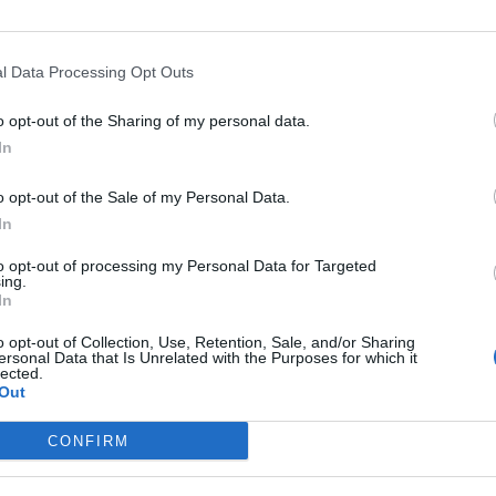
ου Συλλόγου.
 και καλή νέα αγωνιστική σεζόν!».
l Data Processing Opt Outs
o opt-out of the Sharing of my personal data.
In
o opt-out of the Sale of my Personal Data.
In
to opt-out of processing my Personal Data for Targeted
ing.
In
o opt-out of Collection, Use, Retention, Sale, and/or Sharing
ersonal Data that Is Unrelated with the Purposes for which it
lected.
Out
CONFIRM