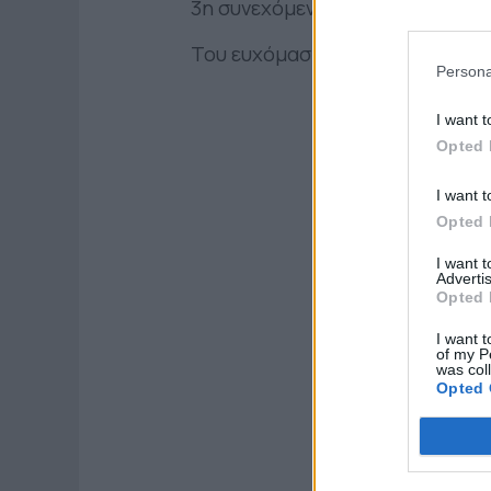
3η συνεχόμενη με τα χρώματα τ
Του ευχόμαστε υγεία, επιτυχίες
Persona
I want t
Opted 
I want t
Opted 
I want 
Advertis
Opted 
I want t
of my P
was col
Opted 