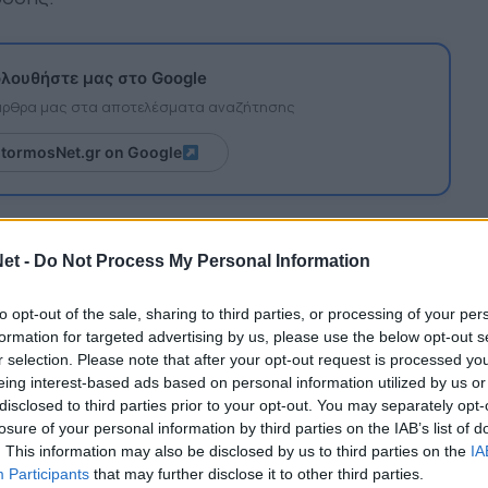
λουθήστε μας στο Google
 άρθρα μας στα αποτελέσματα αναζήτησης
itormosNet.gr on Google
et -
Do Not Process My Personal Information
 Αγίου Δημητρίου Αγρινίου” ανακοινώνει την
ή, Δημήτρη Ρούσση.
to opt-out of the sale, sharing to third parties, or processing of your per
formation for targeted advertising by us, please use the below opt-out s
ραγματοποίησε εξαιρετική και γεμάτη σεζόν με
r selection. Please note that after your opt-out request is processed y
eing interest-based ads based on personal information utilized by us or
αθοριστικά στην πολύ καλή πορεία που είχε ως
disclosed to third parties prior to your opt-out. You may separately opt-
αθμολογικό πίνακα της Α’ ΕΠΣ.
losure of your personal information by third parties on the IAB’s list of
. This information may also be disclosed by us to third parties on the
IA
ς νέας αγωνιστικής σεζόν, η οποία θα είναι η
Participants
that may further disclose it to other third parties.