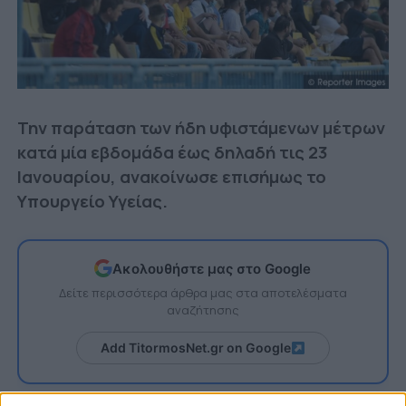
Την παράταση των ήδη υφιστάμενων μέτρων
κατά μία εβδομάδα έως δηλαδή τις 23
Ιανουαρίου, ανακοίνωσε επισήμως το
Υπουργείο Υγείας.
Ακολουθήστε μας στο Google
Δείτε περισσότερα άρθρα μας στα αποτελέσματα
αναζήτησης
Add TitormosNet.gr on Google