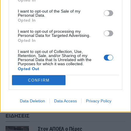
χαλάρωση των περιορισμών.
Opted In
I want to opt-out of the Sale of my
Personal Data.
Opted In
ΣΧΟΛΙΑΣΤΕ
I want to opt-out of processing my
Personal Data for Targeted Advertising.
Opted In
ΤΕΛΕΥΤΑΙΑ ΝΕΑ
I want to opt-out of Collection, Use,
Retention, Sale, and/or Sharing of my
ΠΑΝΑΙΤΩΛΙΚΟΣ
Personal Data that Is Unrelated with the
Θλίψη για τον θάνατο του παλαίμαχου
Purposes for which it was collected.
του Παναιτωλικού, Κώστα
Opted Out
Καμποσιώρα
CONFIRM
ΠΑΝΑΙΤΩΛΙΚΟΣ
Ήττα στο φινάλε στη Λιβαδειά
Data Deletion
Data Access
Privacy Policy
ΕΙΔΗΣΕΙΣ
Στον ΑΠΟΕΛ ο Πέρες