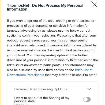
Συγκεκριμένα στην ανακοίνωση του
TitormosNet -
Do Not Process My Personal
Information
Υπουργείου αναφέρεται: «Σήμερα, Τετάρτη
12/1, συνεδρίασε η Επιτροπή Εμπειρογνωμόνων
If you wish to opt-out of the sale, sharing to third parties, or
του Υπουργείου Υγείας, προκειμένου να
processing of your personal or sensitive information for
εξετάσει τα νεότερα επιδημιολογικά δεδομένα
targeted advertising by us, please use the below opt-out
της χώρας. Αποφασίστηκε τα μέτρα που
section to confirm your selection. Please note that after your
opt-out request is processed you may continue seeing
ισχύουν, να παραταθούν για μια εβδομάδα».
interest-based ads based on personal information utilized by
us or personal information disclosed to third parties prior to
Σε αθλητικό επίπεδο, αυτό σημαίνει παράταση
your opt-out. You may separately opt-out of the further
του μέτρου πληρότητας 10% στα γήπεδα με
disclosure of your personal information by third parties on the
«ταβάνι» τα 1.000 στις κερκίδες.
IAB’s list of downstream participants. This information may
also be disclosed by us to third parties on the
IAB’s List of
Προς την κατεύθυνση της διατήρησης των
Downstream Participants
that may further disclose it to other
μέτρων είχε προϊδεάσει ο κυβερνητικός
third parties.
εκπρόσωπος, Γιάννης Οικονόμου. Είχε κάνει
Personal Data Processing Opt Outs
λόγο για «πρόωρη συζήτηση» και «λάθος
I want to opt-out of the Sharing of my
μήνυμα», αναφερόμενος σε μια πιθανή
personal data.