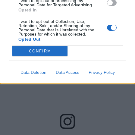
I want to opt-out of processing my
Personal Data for Targeted Advertising.
Θέλω να ευχαριστήσω από καρδιάς τον κόσμο
Opted In
του Παναιτωλικού. Εσείς ήσασταν πάντα η
I want to opt-out of Collection, Use,
δύναμή μου. Η αγάπη σας δεν ξεχνιέται.
Retention, Sale, and/or Sharing of my
Personal Data that Is Unrelated with the
Purposes for which it was collected.
Εύχομαι η ομάδα να ζήσει μια επιτυχημένη
Opted Out
χρονιά, αντάξια της 100χρονης ιστορίας της».
CONFIRM
Data Deletion
Data Access
Privacy Policy