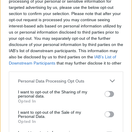
processing of your personal or sensitive information for
targeted advertising by us, please use the below opt-out
Από παιδί στις ακαδημίες, μεγάλωσα με αυτό
section to confirm your selection. Please note that after your
το σήμα στο στήθος. Έζησα την ιστορική
opt-out request is processed you may continue seeing
interest-based ads based on personal information utilized by
άνοδο από τη Γ’ Εθνική, τις διαδοχικές
us or personal information disclosed to third parties prior to
ανόδους, το όνειρο της Α’ Εθνικής. Έφτασα να
your opt-out. You may separately opt-out of the further
κάνω το βήμα παραπάνω, μεταγραφόμενος
disclosure of your personal information by third parties on the
στην ΑΕΚ, μία από τις μεγαλύτερες ομάδες της
IAB’s list of downstream participants. This information may
also be disclosed by us to third parties on the
IAB’s List of
χώρας. Και γύρισα, γιατί ήθελα να προσφέρω
Downstream Participants
that may further disclose it to other
ξανά σε αυτόν τον σύλλογο που με ανέδειξε.
third parties.
Τρία χρόνια τώρα, έδωσα τα πάντα. Με
Personal Data Processing Opt Outs
σεβασμό, πίστη και αξιοπρέπεια. Όμως, έμαθα
I want to opt-out of the Sharing of my
στη ζωή μου πως όταν δεν αναγνωρίζεται η
personal data.
Opted In
αξία σου, τότε ο μόνος δρόμος είναι η
αξιοπρεπής αποχώρηση. Κι αυτό κάνω σήμερα.
I want to opt-out of the Sale of my
Personal Data.
Φεύγω ήσυχος με τη συνείδησή μου και
Opted In
περήφανος για τη διαδρομή μου.