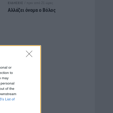
/ πριν από 21 ώρες
ΕΙΔΗΣΕΙΣ
Αλλάζει όνομα ο Βόλος
sonal or
ection to
ou may
 personal
out of the
 downstream
B’s List of