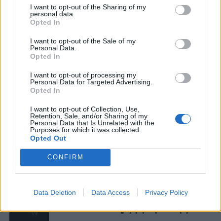
I want to opt-out of the Sharing of my
σταμάτησε την αναμέτρηση.
personal data.
Opted In
Με πληροφορίες από
sport-fm.gr
και
I want to opt-out of the Sale of my
gazzetta.gr
Personal Data.
Opted In
I want to opt-out of processing my
Personal Data for Targeted Advertising.
ΣΧΟΛΙΑΣΤΕ
Opted In
I want to opt-out of Collection, Use,
Retention, Sale, and/or Sharing of my
ΤΕΛΕΥΤΑΙΑ ΝΕΑ
Personal Data that Is Unrelated with the
Purposes for which it was collected.
Opted Out
ΠΑΝΑΙΤΩΛΙΚΟΣ
Στην Αθήνα το Καλαμάτα-
CONFIRM
Παναιτωλικός, κεκλεισμένων των
θυρών
ΕΡΑΣΙΤΕΧΝΗΣ
Data Deletion
Data Access
Privacy Policy
Ο Ερασιτέχνης για την αιφνίδια
απώλεια του Δημήτρη Καρατσώρη