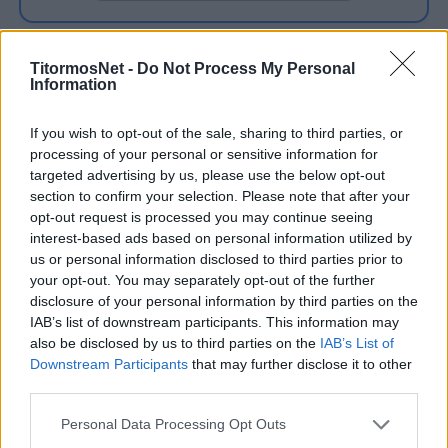
Ο Απόλλωνας, ο οποίος είναι υπό διάλυση έχει
TitormosNet -
Do Not Process My Personal
Information
απομείνει με ελάχιστους παίκτες μετά από
πολυήμερη αποχή από τις προπονήσεις.
If you wish to opt-out of the sale, sharing to third parties, or
Μάλιστα, εκφράστηκαν ενστάσεις και για την
processing of your personal or sensitive information for
συμμετοχή του στην ψηφοφορία για εκλογή
targeted advertising by us, please use the below opt-out
προέδρου στη Λίγκα προ ημερών.
section to confirm your selection. Please note that after your
opt-out request is processed you may continue seeing
Τρία από τα γκολ αυτά πέτυχε ο Άλεξιτς, στο
interest-based ads based on personal information utilized by
us or personal information disclosed to third parties prior to
13′, το 34′ και το 36′, σημειώνοντας ένα
your opt-out. You may separately opt-out of the further
αυθεντικό χατ-τρικ για τους γηπεδούχους, ενώ
disclosure of your personal information by third parties on the
άλλα δύο τέρματα σημείωσε ο Γιουμπιτάνα στο
IAB’s list of downstream participants. This information may
also be disclosed by us to third parties on the
IAB’s List of
18′ και το 42′ και ένα πέτυχε ο Τόμας στο 29′.
Downstream Participants
that may further disclose it to other
third parties.
UPDATE:
Στο 60′ του αγώνα πέντε
ποδοσφαιριστές των φιλοξενουμένων
Personal Data Processing Opt Outs
αποχώρησαν τραυματίες και ο ρέφερι