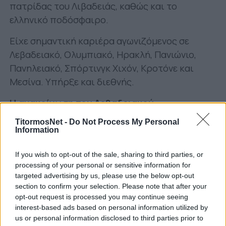
πατρίδας του Λιβαδειάς, καθώς και το
ελληνικό ποδόσφαιρο.
Είχε σημαντική καριέρα αγωνιζόμενος σε
Λεβαδειακό, Ολυμπιακό, Ηρακλή, Πανιώνιο,
Πανηλειακό, Σπόρτινγκ Χιχόν, Κροτόνε και
Μεσίνα. Υπήρξε και διεθνής.
Η ανακοίνωση του Λεβαδειακού:
«Η ΠΑΕ Λεβαδειακός εκφράζει τη βαθύτατη
TitormosNet -
Do Not Process My Personal
Information
θλίψη της για την απώλεια του Τάκη Γκώνια.
If you wish to opt-out of the sale, sharing to third parties, or
Ο Τάκης Γκώνιας υπηρέτησε τον ελληνικό
processing of your personal or sensitive information for
αθλητισμό με ήθος, προσωπικότητα και πάθος
targeted advertising by us, please use the below opt-out
για το ποδόσφαιρο, αφήνοντας το δικό του
section to confirm your selection. Please note that after your
opt-out request is processed you may continue seeing
ξεχωριστό αποτύπωμα, μέσα από τη σπουδαία
interest-based ads based on personal information utilized by
καριέρα του στα ελληνικά και τα ευρωπαϊκά
us or personal information disclosed to third parties prior to