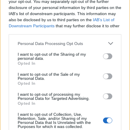
γήπεδα.
your opt-out. You may separately opt-out of the further
disclosure of your personal information by third parties on the
Η θλίψη είναι ακόμα μεγαλύτερη για την
IAB’s list of downstream participants. This information may
οικογένεια του Λεβαδειακού, καθώς στην ομάδα
also be disclosed by us to third parties on the
IAB’s List of
Downstream Participants
that may further disclose it to other
μας έκανε τα πρώτα του βήματα στο
third parties.
ποδόσφαιρο, τιμώντας για πέντε χρόνια τη
φανέλα του συλλόγου.
Personal Data Processing Opt Outs
I want to opt-out of the Sharing of my
Η μνήμη του θα παραμείνει ζωντανή μέσα από
personal data.
την πορεία και την προσφορά του για το
Opted In
άθλημα, αλλά κυρίως τους αγαπημένους του
I want to opt-out of the Sale of my
ανθρώπους.
Personal Data.
Opted In
Η οικογένεια του Λεβαδειακού εκφράζει τα
I want to opt-out of processing my
ειλικρινή της συλλυπητήρια στους οικείους
Personal Data for Targeted Advertising.
Opted In
του και εύχεται δύναμη και κουράγιο σε αυτές
τις δύσκολες στιγμές.
I want to opt-out of Collection, Use,
Retention, Sale, and/or Sharing of my
Personal Data that Is Unrelated with the
Καλό ταξίδι, Τάκη».
Purposes for which it was collected.