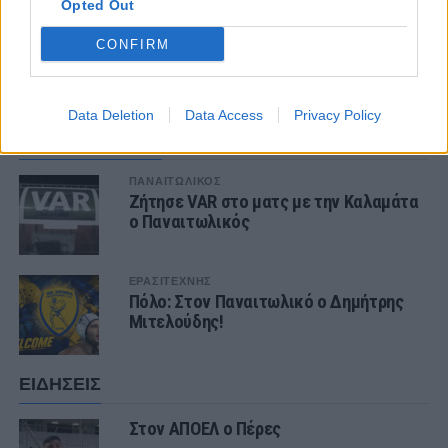
Opted Out
CONFIRM
1 COMMENT
Data Deletion
Data Access
Privacy Policy
ΤΕΛΕΥΤΑΙΑ ΝΕΑ
ΠΑΝΑΙΤΩΛΙΚΟΣ
Ζήτησε VAR στο ματς με την Καλαμάτα
ο Παναιτωλικός
ΕΡΑΣΙΤΕΧΝΗΣ
Πόλο: Στον Παναιτωλικό ο Δημήτρης
Μιτελούδης!
ΕΙΔΗΣΕΙΣ
Στον ΑΠΟΕΛ ο Πέρες