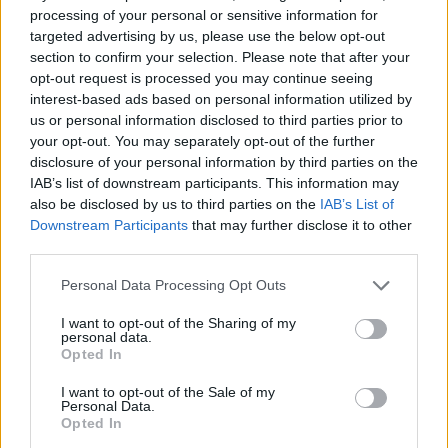
processing of your personal or sensitive information for
targeted advertising by us, please use the below opt-out
section to confirm your selection. Please note that after your
opt-out request is processed you may continue seeing
interest-based ads based on personal information utilized by
us or personal information disclosed to third parties prior to
your opt-out. You may separately opt-out of the further
disclosure of your personal information by third parties on the
IAB’s list of downstream participants. This information may
also be disclosed by us to third parties on the
IAB’s List of
Downstream Participants
that may further disclose it to other
third parties.
Για το ότι ο Παναιτωλικός έφτασε να
διεκδικεί την οκτάδα με 20 γκολ:
Personal Data Processing Opt Outs
I want to opt-out of the Sharing of my
«Όλα έχουν σειρά. Θέλαμε και κάναμε
personal data.
Opted In
ευκαιρίες για περισσότερα γκολ. Για να
κερδίσεις θα πρέπει πρώτα να μην τρως γκολ.
I want to opt-out of the Sale of my
Personal Data.
Γιατί και να βάζεις, αν τρως δεν αρκούν. Αυτή
Opted In
είναι η σειρά. Μακάρι να είχαμε βάλει