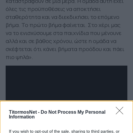
καταστραφούν σε μία μέρα. Η ομάδα αυτή έχει
όλες τις προϋποθέσεις να αποκτήσει
σταθερότητα και να διεκδικήσει το επόμενο
βήμα. Το πρώτο βήμα φαίνεται. Στο χέρι μας
να το ενισχύσουμε στα παιχνίδια που μένουνε
αλλά και σε βάθος χρόνου, ώστε η ομάδα να
σκέφτεται ότι κάνει βήματα προόδου και πάει
πιο ψηλά».
TitormosNet -
Do Not Process My Personal
Information
If you wish to opt-out of the sale, sharing to third parties, or