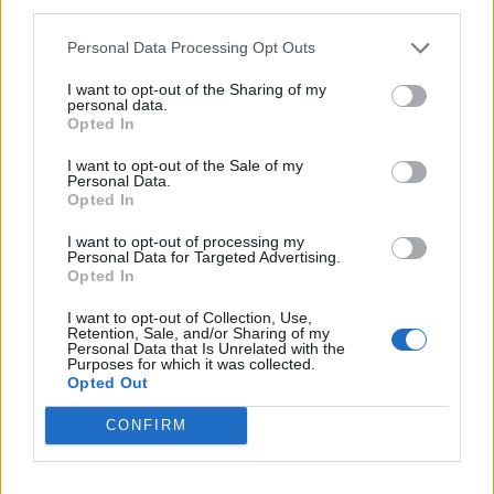
third parties.
Τα γκολ μπαίνουν και χάνονται. Έχω απόλυτη
εμπιστοσύνη στα παιδιά. Όλα χρειάζονται
Personal Data Processing Opt Outs
πίστη και υποστήριξη. Όλα έπαιξαν ρόλο, η
I want to opt-out of the Sharing of my
personal data.
πίεση, το παιχνίδι. Να δημιουργούμε ευκαιρίες
Opted In
και γκολ θα βάλουμε».
I want to opt-out of the Sale of my
Personal Data.
Για την μεταγραφική ενίσχυση της ομάδας
Opted In
και το αν το ρόστερ είναι επαρκές:
I want to opt-out of processing my
Personal Data for Targeted Advertising.
«Ναι είναι επαρκές. Για ενίσχυση θα δούμε. Τι
Opted In
σημαίνει αυτό. Αν υπάρχει κάτι καλύτερο από
I want to opt-out of Collection, Use,
αυτό που έχουμε αποδεδειγμένα, εχθρός του
Retention, Sale, and/or Sharing of my
Personal Data that Is Unrelated with the
καλού είναι το καλύτερο. Να μπω σε διαδικασία
Purposes for which it was collected.
για μεταγραφές για να λέμε ότι κάναμε, δεν
Opted Out
θέλω. Εμπιστεύομαι τα παιδιά που έχουμε. Η
CONFIRM
ομάδα μας είναι έκτη στην βαθμολογία. Με ποια
παιδιά είναι εδώ; Να τα εμπιστευόμαστε. Αν