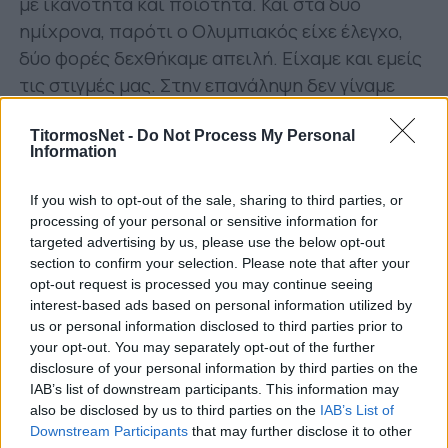
με ικανότητα και ποιότητα. Και στα δύο
ημίχρονα, παρότι ο Ολυμπιακός είχε έλεγχο,
δύο φορές δεχθήκαμε απειλή. Είχαμε και εμείς
τις στιγμές μας. Στην επανάληψη δεν γίναμε
επικίνδυνοι αλλά και ο Ολυμπιακός είχε δύο
στιγμές (γκολ και φάση). Το παιχνίδι τελείωσε,
TitormosNet -
Do Not Process My Personal
Information
προσπαθούμε να γίνουμε καλύτεροι και πάμε
για το επόμενο παιχνίδι».
If you wish to opt-out of the sale, sharing to third parties, or
processing of your personal or sensitive information for
Για την διαιτησία του αγώνα:
targeted advertising by us, please use the below opt-out
section to confirm your selection. Please note that after your
«Τηρώ αυτό που είπα μετά το ματς με τον
opt-out request is processed you may continue seeing
Βόλο. Το είδα, είναι δικό μου θέμα. Δεν θα
interest-based ads based on personal information utilized by
us or personal information disclosed to third parties prior to
μιλήσω ξανά για διαιτησία».
your opt-out. You may separately opt-out of the further
disclosure of your personal information by third parties on the
Για το αν έλειψε το καθαρό μυαλό στο
IAB’s list of downstream participants. This information may
σκοράρισμα:
also be disclosed by us to third parties on the
IAB’s List of
Downstream Participants
that may further disclose it to other
«Την στάση μου δεν τη καθορίζουν οι στιγμές.