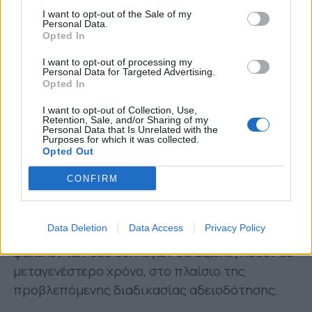
2.000,00 Ευρώ στην ΠΑΕ ΛΑΡΙΣΑ.
I want to opt-out of the Sale of my
Personal Data.
Κατά των αποφάσεων του ΠΟΑ δύναται να
Opted In
ασκηθεί έφεση εντός προθεσμίας τριών
I want to opt-out of processing my
εργασίμων ημερών από την κοινοποίησή
Personal Data for Targeted Advertising.
Opted In
τους».
I want to opt-out of Collection, Use,
Σε εκκρεμότητα οι φάκελοι Ηρακλή-
Retention, Sale, and/or Sharing of my
Personal Data that Is Unrelated with the
Καλαμάτας
Purposes for which it was collected.
Opted Out
Οι περιπτώσεις του Ηρακλή και της
CONFIRM
Καλαμάτας, που εξασφάλισαν άνοδο από τη
Super League 2, δεν εξετάστηκαν ακόμη.
Data Deletion
Data Access
Privacy Policy
Σύμφωνα με την ενημέρωση της ΕΠΟ, οι
φάκελοι των δύο συλλόγων θα αξιολογηθούν σε
μεταγενέστερο χρόνο, στο πλαίσιο της
προβλεπόμενης διαδικασίας αδειοδότησης.