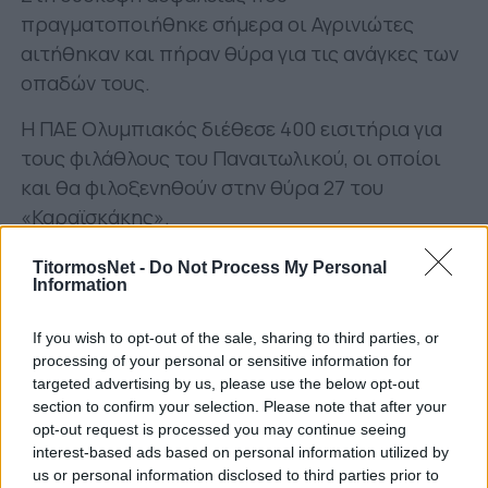
πραγματοποιήθηκε σήμερα οι Αγρινιώτες
αιτήθηκαν και πήραν θύρα για τις ανάγκες των
οπαδών τους.
Η ΠΑΕ Ολυμπιακός διέθεσε 400 εισιτήρια για
τους φιλάθλους του Παναιτωλικού, οι οποίοι
και θα φιλοξενηθούν στην θύρα 27 του
«Καραϊσκάκης».
Η διάθεση των εισιτηρίων θα γίνει
TitormosNet -
Do Not Process My Personal
Information
ηλεκτρονικά, με τον ακριβή τρόπο διάθεσης
και την τιμή των εισιτηρίων να αναμένεται.
If you wish to opt-out of the sale, sharing to third parties, or
processing of your personal or sensitive information for
targeted advertising by us, please use the below opt-out
section to confirm your selection. Please note that after your
opt-out request is processed you may continue seeing
interest-based ads based on personal information utilized by
us or personal information disclosed to third parties prior to