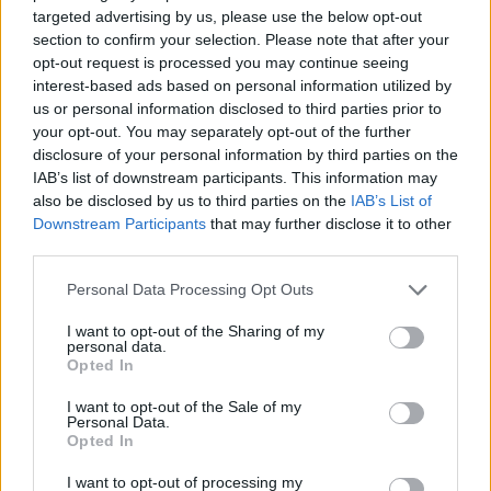
Βλαχιώτη, Ερμιονίδα, Α.Ο Θήβας, Αμβρυσσέα
targeted advertising by us, please use the below opt-out
section to confirm your selection. Please note that after your
Διστόμου, Νέα Αρτάκη, Αμβρακικό Λουτρού,
opt-out request is processed you may continue seeing
Αναγέννηση Στάνου και Ναυπακτιακό Αστέρα.
interest-based ads based on personal information utilized by
us or personal information disclosed to third parties prior to
your opt-out. You may separately opt-out of the further
disclosure of your personal information by third parties on the
IAB’s list of downstream participants. This information may
also be disclosed by us to third parties on the
IAB’s List of
Downstream Participants
that may further disclose it to other
third parties.
Personal Data Processing Opt Outs
I want to opt-out of the Sharing of my
personal data.
Opted In
I want to opt-out of the Sale of my
Personal Data.
Opted In
I want to opt-out of processing my