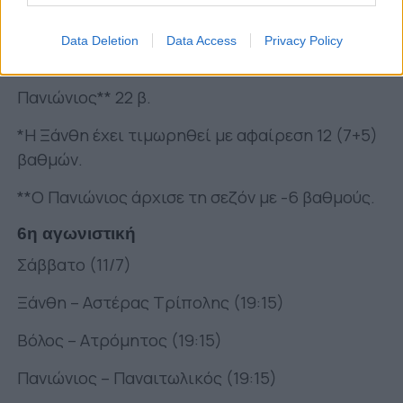
Ξάνθη* 23 β.
Data Deletion
Data Access
Privacy Policy
Παναιτωλικός 23 β.
Πανιώνιος** 22 β.
*Η Ξάνθη έχει τιμωρηθεί με αφαίρεση 12 (7+5)
βαθμών.
**Ο Πανιώνιος άρχισε τη σεζόν με -6 βαθμούς.
6η αγωνιστική
Σάββατο (11/7)
Ξάνθη – Αστέρας Τρίπολης (19:15)
Βόλος – Ατρόμητος (19:15)
Πανιώνιος – Παναιτωλικός (19:15)