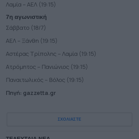
Λαμία – ΑΕΛ (19:15)
7η αγωνιστική
Σάββατο (18/7)
ΑΕΛ – Ξάνθη (19:15)
Αστέρας Τρίπολης – Λαμία (19:15)
Ατρόμητος – Πανιώνιος (19:15)
Παναιτωλικός – Βόλος (19:15)
Πηγή: gazzetta.gr
ΣΧΟΛΙΑΣΤΕ
ΤΕΛΕΥΤΑΙΑ ΝΕΑ