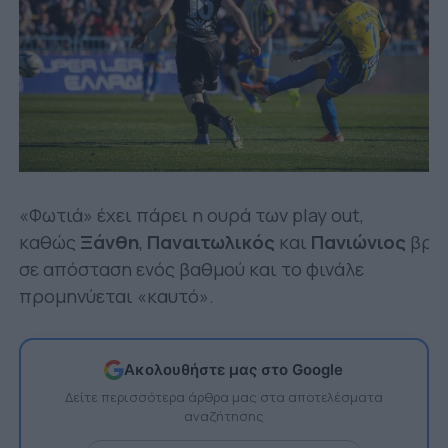
«Φωτιά» έχει πάρει η ουρά των play out,
καθώς
Ξάνθη
,
Παναιτωλικός
και
Πανιώνιος
βρί
σε απόσταση ενός βαθμού και το φινάλε
προμηνύεται «καυτό».
Ακολουθήστε μας στο Google
Δείτε περισσότερα άρθρα μας στα αποτελέσματα
αναζήτησης