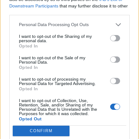
τελευταία θέση θα χρειάζεται έναν βαθμό
Downstream Participants
that may further disclose it to other
κόντρα στον Ατρόμητο. «Εχει» την ισοβαθμία
third parties.
και με την Ξάνθη. Αρα για να σωθεί θέλει 4
Personal Data Processing Opt Outs
βαθμούς, αρκεί οι 3 να είναι κόντρα στον
Παναιτωλικό.
I want to opt-out of the Sharing of my
personal data.
Opted In
*Σε ενδεχόμενη ισοβαθμία των τριών στους 24,
τότε τελευταίος θα είναι ο Παναιτωλικός.
I want to opt-out of the Sale of my
Personal Data.
Opted In
Η ΒΑΘΜΟΛΟΓΙΑ
I want to opt-out of processing my
Αστέρας Τρίπολης 39 β.
Personal Data for Targeted Advertising.
Opted In
Ατρόμητος 38 β.
I want to opt-out of Collection, Use,
Retention, Sale, and/or Sharing of my
ΑΕΛ 34 β.
Personal Data that Is Unrelated with the
Purposes for which it was collected.
Opted Out
Λαμία 33 β.
CONFIRM
Βόλος 31 β.