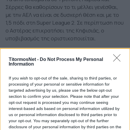
Σέρρες θα καθορίσουν το τι μέλλει γενέσθαι,
με την ΑΕΛ να είναι σε δυσχερή θέση και με το
1,5 πόδι στη Super League 2. Σε περίπτωση που
ο Αστέρας επικρατήσει της Κηφισιάς, ο
υποβιβασμός της οριστικοποιείται.
Σε δύσκολη θέση και ο Πανσερραϊκός, που είναι
στο -4 από τον Αστέρα. Για να ελπίζει θέλει
TitormosNet -
Do Not Process My Personal
Information
«στραβοπάτημά» του και δεδομένα νίκη επί
του Παναιτωλικού.
If you wish to opt-out of the sale, sharing to third parties, or
processing of your personal or sensitive information for
Αναλυτικά το πρόγραμμα και η βαθμολογία:
targeted advertising by us, please use the below opt-out
section to confirm your selection. Please note that after your
opt-out request is processed you may continue seeing
interest-based ads based on personal information utilized by
us or personal information disclosed to third parties prior to
your opt-out. You may separately opt-out of the further
disclosure of your personal information by third parties on the