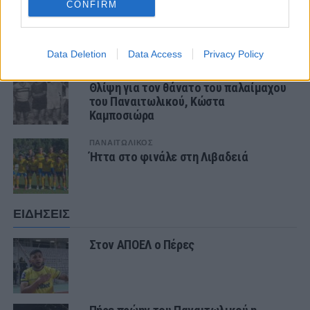
ΣΧΟΛΙΑΣΤΕ
CONFIRM
ΤΕΛΕΥΤΑΙΑ ΝΕΑ
Data Deletion
Data Access
Privacy Policy
ΠΑΝΑΙΤΩΛΙΚΟΣ
Θλίψη για τον θάνατο του παλαίμαχου
του Παναιτωλικού, Κώστα
Καμποσιώρα
ΠΑΝΑΙΤΩΛΙΚΟΣ
Ήττα στο φινάλε στη Λιβαδειά
ΕΙΔΗΣΕΙΣ
Στον ΑΠΟΕΛ ο Πέρες