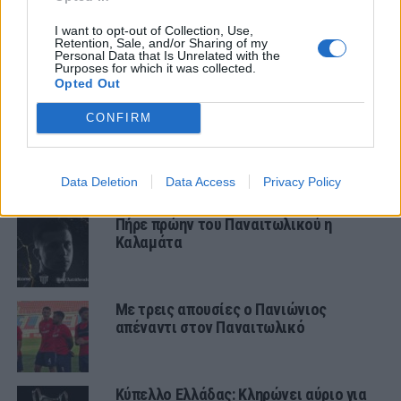
ΠΑΝΑΙΤΩΛΙΚΟΣ
Ήττα στο φινάλε στη Λιβαδειά
I want to opt-out of Collection, Use,
Retention, Sale, and/or Sharing of my
Personal Data that Is Unrelated with the
Purposes for which it was collected.
Opted Out
ΕΙΔΗΣΕΙΣ
CONFIRM
Στον ΑΠΟΕΛ ο Πέρες
Data Deletion
Data Access
Privacy Policy
Πήρε πρώην του Παναιτωλικού η
Καλαμάτα
Με τρεις απουσίες ο Πανιώνιος
απέναντι στον Παναιτωλικό
Κύπελλο Ελλάδας: Κληρώνει αύριο για