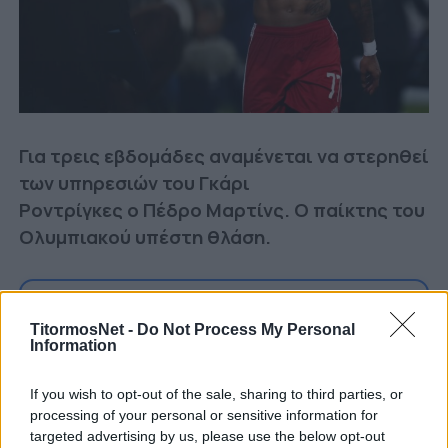
Για τρεις εβδομάδες αναμένεται να στερηθεί
των υπηρεσιών του Γκάρι
Ροντρίγκες ο Πέδρο Μαρτίνς. Ο παίκτης του
Ολυμπιακού υπέστη θλάση.
Ακολουθήστε μας στο Google
TitormosNet -
Do Not Process My Personal
Δείτε περισσότερα άρθρα μας στα αποτελέσματα
Information
αναζήτησης
If you wish to opt-out of the sale, sharing to third parties, or
Add TitormosNet.gr on Google
processing of your personal or sensitive information for
targeted advertising by us, please use the below opt-out