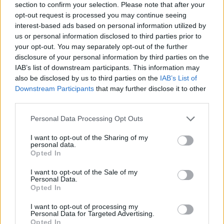
section to confirm your selection. Please note that after your
Ο ακραίος επιθετικός του Ολυμπιακού υπέστη
opt-out request is processed you may continue seeing
interest-based ads based on personal information utilized by
θλάσης στους προσαγωγούς του αριστερού
us or personal information disclosed to third parties prior to
του ισχίου. Αυτό σημαίνει ότι θα λείψει 2-3
your opt-out. You may separately opt-out of the further
εβδομάδες από την αγωνιστική δράση. Ως εκ
disclosure of your personal information by third parties on the
IAB’s list of downstream participants. This information may
τούτου τίθεται νοκ-άουτ για την αναμέτρηση
also be disclosed by us to third parties on the
IAB’s List of
με τον Παναιτωλικό, την προσεχή Τετάρτη.
Downstream Participants
that may further disclose it to other
third parties.
Personal Data Processing Opt Outs
ΣΧΟΛΙΑΣΤΕ
I want to opt-out of the Sharing of my
personal data.
Opted In
ΤΕΛΕΥΤΑΙΑ ΝΕΑ
I want to opt-out of the Sale of my
Personal Data.
ΠΑΝΑΙΤΩΛΙΚΟΣ
Θλίψη για τον θάνατο του παλαίμαχου
Opted In
του Παναιτωλικού, Κώστα
I want to opt-out of processing my
Καμποσιώρα
Personal Data for Targeted Advertising.
Opted In