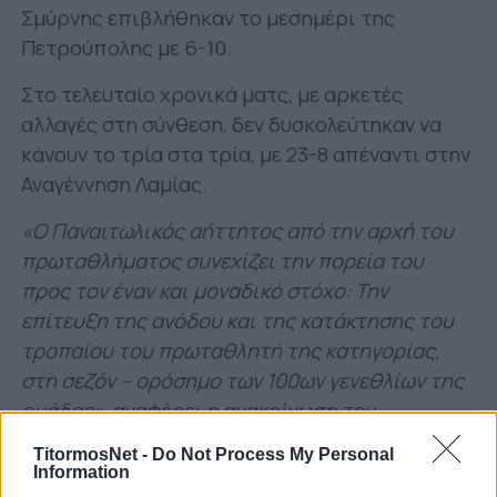
Σμύρνης επιβλήθηκαν το μεσημέρι της
Πετρούπολης με 6-10.
Στο τελευταίο χρονικά ματς, με αρκετές
αλλαγές στη σύνθεση, δεν δυσκολεύτηκαν να
κάνουν το τρία στα τρία, με 23-8 απέναντι στην
Αναγέννηση Λαμίας.
«Ο Παναιτωλικός αήττητος από την αρχή του
πρωταθλήματος συνεχίζει την πορεία του
προς τον έναν και μοναδικό στόχο: Την
επίτευξη της ανόδου και της κατάκτησης του
τροπαίου του πρωταθλητή της κατηγορίας,
στη σεζόν – ορόσημο των 100ων γενεθλίων της
ομάδας»
, αναφέρει η ανακοίνωση του
Ερασιτέχνη.
TitormosNet -
Do Not Process My Personal
Information