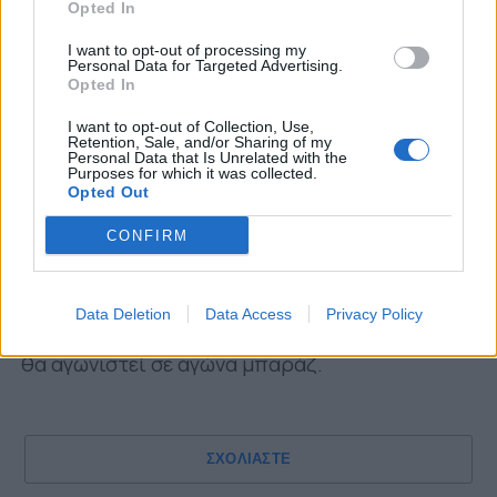
Opted In
Η δημοσίευση κοινοποιήθηκε από το χρήστη Παναιτωλικός ΓΦΣ (@panetolikos_gfs)
I want to opt-out of processing my
Personal Data for Targeted Advertising.
Opted In
Ευχαριστίες εκφράζονται στους φιλάθλους
I want to opt-out of Collection, Use,
της ομάδας για την υποστήριξή τους.
Retention, Sale, and/or Sharing of my
Personal Data that Is Unrelated with the
Purposes for which it was collected.
Στο Final 4 έχουν εκτός του Παναιτωλικού
Opted Out
εξασφαλίσει ήδη πρόκριση η Ροή και ο Ν.Ο.
CONFIRM
Αλεξανδρούπολης ενώ αναμένεται ο νικητής
του ζευγαριού Μίλωνας-Πετρούπολη. Θα
διεξαχθεί τον προσεχή μήνα, με την πρώτη
Data Deletion
Data Access
Privacy Policy
ομάδα να πανηγυρίζει την άνοδο ενώ η δεύτερη
θα αγωνιστεί σε αγώνα μπαράζ.
ΣΧΟΛΙΑΣΤΕ