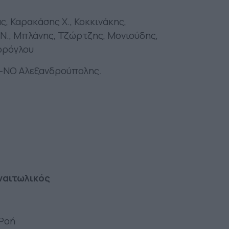
ς, Καρακάσης Χ., Κοκκινάκης,
., Μπλάνης, Τζώρτζης, Μονιούδης,
ορόγλου
ν-ΝΟ Αλεξανδρούπολης.
ναιτωλικός
 Ροή