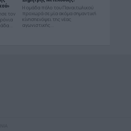
κού»
Η ομάδα πόλο του Παναιτωλικού
προχωρά σε μία ακόμα σημαντική
ησε τον
κίνησηενόψει της νέας
χρόνια
αγωνιστικής...
άδα...
ΝΙΑ