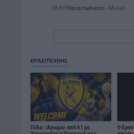
18:30
Παναιτωλικός
– Μίλων
ΕΡΑΣΙΤΕΧΝΗΣ
Πόλο: «Άρωμα» από Α1 με
Ο Ερασ
Τουρκομένη ο Παναιτωλικός
απώλει