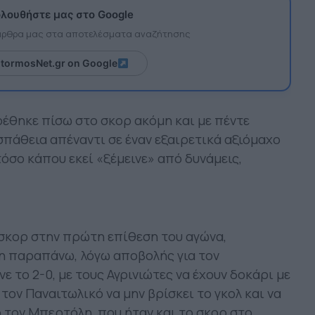
λουθήστε μας στο Google
 άρθρα μας στα αποτελέσματα αναζήτησης
itormosNet.gr on Google
ρέθηκε πίσω στο σκορ ακόμη και με πέντε
πάθεια απέναντι σε έναν εξαιρετικά αξιόμαχο
όσο κάπου εκεί «ξέμεινε» από δυνάμεις,
 σκορ στην πρώτη επίθεση του αγώνα,
τη παραπάνω, λόγω αποβολής για τον
 το 2-0, με τους Αγρινιώτες να έχουν δοκάρι με
 τον Παναιτωλικό να μην βρίσκει το γκολ και να
ό τον Μπερτόλη, που ήταν και το σκορ στο