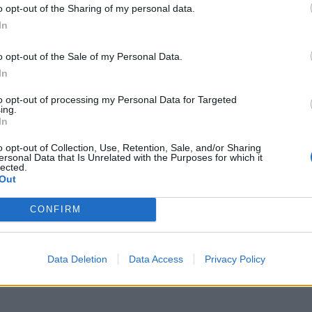
ν περισσότερο το σκορ.
o opt-out of the Sharing of my personal data.
In
λεπτο, με τις χαμένες επιθέσεις εκατέρωθεν να
αναιτωλικό με τον Καρακάση στα 5:59. Μετά από
o opt-out of the Sale of my Personal Data.
ήματος στη γραμματεία, ο Τίτορμος έκανε το
In
ς επιχείρησε να ισοφαρίσει από μακριά, με την
to opt-out of processing my Personal Data for Targeted
ι. Ο Παναιτωλικός αμυνόταν εξαιρετικά, ωστόσο
ing.
In
ισης. Δοκάρι ο Καρακάσης, γκολ για τη Ροή στα
o opt-out of Collection, Use, Retention, Sale, and/or Sharing
ersonal Data that Is Unrelated with the Purposes for which it
lected.
 ξυραφιού. Στα 2:18 η Ροή έβγαλε σημαντική
Out
2. Το καθαρό μυαλό στο φινάλε έλειψε από τον
CONFIRM
γάλη προσπάθεια που κατέβαλε, ηττήθηκε με
Data Deletion
Data Access
Privacy Policy
α τους Αγρινιώτες ενώ πολύ καλή εμφάνιση έκανε