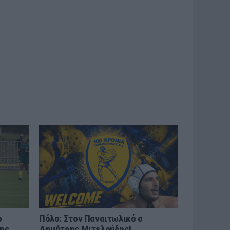
ο
Πόλο: Στον Παναιτωλικό ο
της
Δημήτρης Μιτελούδης!