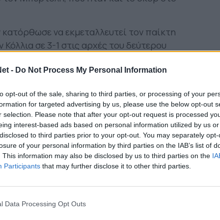
 κατόρθωσε να εκμεταλλευτεί τον παίκτη
ν Κόλλια σε 3-1 στις αρχές του δεύτερου
σα κάνοντας το 4-1 με τον Κόκκινο και λίγο
ς τα είχε βρει σκούρα απέναντι στον
et -
Do Not Process My Personal Information
σε καθοριστικές επεμβάσεις κάτω από τα
to opt-out of the sale, sharing to third parties, or processing of your per
 σκορ για την Ροή, με τον Γρηγορόπουλο να
formation for targeted advertising by us, please use the below opt-out s
ινάκης μείωσε σε 6-3 και ο Τζώρτζης σε 6-4,
r selection. Please note that after your opt-out request is processed y
α την Ροή στα 43,8” με τον Καζάκο να αποκρούει.
eing interest-based ads based on personal information utilized by us or
disclosed to third parties prior to your opt-out. You may separately opt-
του οκταλέπτου να κλείνει στο 7-4 και τον
losure of your personal information by third parties on the IAB’s list of
ν τελευταία επίθεση.
. This information may also be disclosed by us to third parties on the
IA
Participants
that may further disclose it to other third parties.
ορμο στις αρχές του τρίτου οκταλέπτου, 7-5. Ο
Παναιτωλικό στα 4:55, με τον Καρακάση να
 το δοκάρι. Οι άμυνες των δύο ομάδων
l Data Processing Opt Outs
ώτες να κρατούν στο μηδέν την επίθεση της