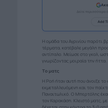
Ακο
Δείτε περισσότερα
Add T
Η ομάδα του Αγρινίου παρότι β
τέρματα, κατέβαλε μεγάλη προσ
αντίπαλο. Μείωσε στο γκολ, ωστ
γνωρίζοντας μοιραία την ήττα.
Το ματς
Η Ροή ήταν αυτή που άνοιξε το
εκμεταλλευόμενη και τον παίκ
Παναιτωλικό. Ο Μπερτόλης έκανε
τον Καρακάση. Κλειστό ματς, με
δέχεται στην κόντρα το 3-0 απ