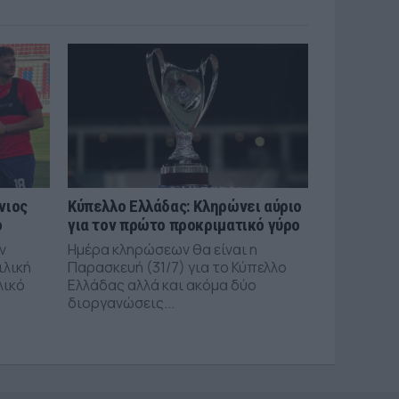
νιος
Κύπελλο Ελλάδας: Κληρώνει αύριο
ό
για τον πρώτο προκριματικό γύρο
ν
Ημέρα κληρώσεων θα είναι η
ιλική
Παρασκευή (31/7) για το Κύπελλο
λικό
Ελλάδας αλλά και ακόμα δύο
διοργανώσεις...