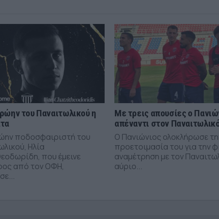
ρώην του Παναιτωλικού η
Με τρεις απουσίες ο Πανιώ
άτα
απέναντι στον Παναιτωλικ
ώην ποδοσφαιριστή του
Ο Πανιώνιος ολοκλήρωσε τη
ωλικού, Ηλία
προετοιμασία του για την φ
εοδωρίδη, που έμεινε
αναμέτρηση με τον Παναιτω
ρος από τον ΟΦΗ,
αύριο...
ε...