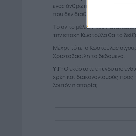
ένας άνθρωπος σε μία ομάδα με 
που δεν διαθέτει τίποτα από αυ
Το αν το μέλλον του Παναιτωλικ
την εποχή Κωστούλα θα το δείξε
Μέχρι τότε, ο Κωστούλας σίγου
Χριστοβασίλη τα δεδομένα.
Υ.Γ:
Ο εκάστοτε επενδυτής ενδια
χρέη και διακανονισμούς προς
λοιπόν η απορία;