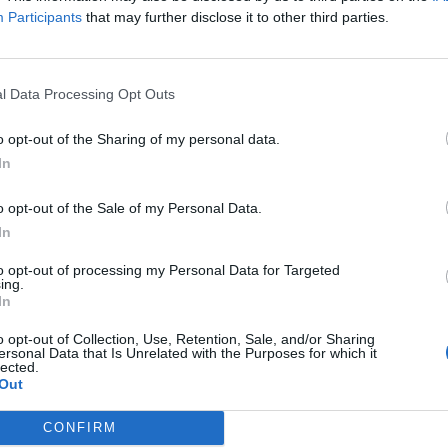
όλων των Παναιτωλικών. Ξεκάθαρα πράγματα.
Participants
that may further disclose it to other third parties.
 έχει αεροδρόμιο, λιμάνι, τουρισμό. Αλήθειες
 δική του ιδιοκτησία.
«Προς το παρόν, τόσα
l Data Processing Opt Outs
βρέθηκε ένας να χτυπήσει την πόρτα μου για την
o opt-out of the Sharing of my personal data.
κές Ανώνυμες Εταιρείες είναι σε άλλο πεδίο
In
o opt-out of the Sale of my Personal Data.
υρισμό και αεροδρόμιο, με βιομηχανία και
In
ε ούτε ένας να ενδιαφερθεί; Είναι. Σε μία ομάδα
to opt-out of processing my Personal Data for Targeted
και προπονητικό κέντρο πώς να επενδύσει
ing.
In
o opt-out of Collection, Use, Retention, Sale, and/or Sharing
γηθεί από το δημόσιο με 286.097 ευρώ για την
ersonal Data that Is Unrelated with the Purposes for which it
υ της παραχώρησε το Περιφερειακό Εθνικό
lected.
Out
CONFIRM
ογική του είναι απορίας άξιο. Γιατί να επενδύσει