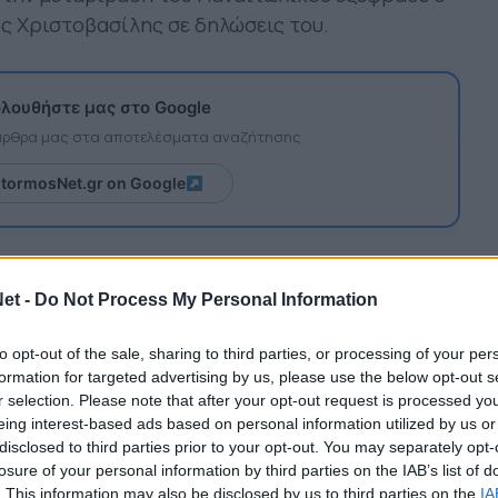
ς Χριστοβασίλης σε δηλώσεις του.
λουθήστε μας στο Google
 άρθρα μας στα αποτελέσματα αναζήτησης
itormosNet.gr on Google
τικό μάτι, γιατί ένας νέος επενδυτής, σε μία
 πουλούσε τους δύο καλύτερους παίκτες του,
et -
Do Not Process My Personal Information
ναι πράγματι περίεργη κίνηση να πάει να
to opt-out of the sale, sharing to third parties, or processing of your per
χει αεροδρόμιο, δεν έχει λιμάνι, δεν έχει
formation for targeted advertising by us, please use the below opt-out s
 προσφέρει σε οικονομικό επίπεδο»
, ήταν τα
r selection. Please note that after your opt-out request is processed y
eing interest-based ads based on personal information utilized by us or
disclosed to third parties prior to your opt-out. You may separately opt-
ίσχυση αναμένεται, έχει καθυστερήσει και
losure of your personal information by third parties on the IAB’s list of
. This information may also be disclosed by us to third parties on the
IA