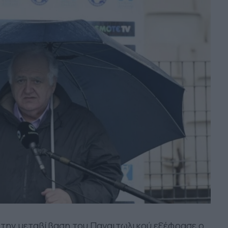
 την μεταβίβαση του Παναιτωλικού εξέφρασε ο