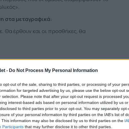
ωλικός».
ση στα μεταγραφικά:
. Θα έρθουν και οι προσθήκες, θα
χε προτίμηση στην αγορά της Αργεντινής. Μας
εις. Αυτή τη φορά στραφήκαμε σε προπονητή
et -
Do Not Process My Personal Information
με τον Γκαμπριέλ Σούρερ. Δεν είναι άγνωστος
to opt-out of the sale, sharing to third parties, or processing of your per
ρα μας. Ήταν δύο χρόνια στον Ολυμπιακό. Και ο
formation for targeted advertising by us, please use the below opt-out s
 ο Άλεξ Κάσερες). Έτσι μειώνουμε τον κίνδυνο
r selection. Please note that after your opt-out request is processed y
ν δυσκολιών που μπορούν να προκύψουν.
eing interest-based ads based on personal information utilized by us or
α φανεί στο γήπεδο».
disclosed to third parties prior to your opt-out. You may separately opt-
losure of your personal information by third parties on the IAB’s list of
 από την Λατινική Αμερική ο Παναιτωλικός:
. This information may also be disclosed by us to third parties on the
IA
Participants
that may further disclose it to other third parties.