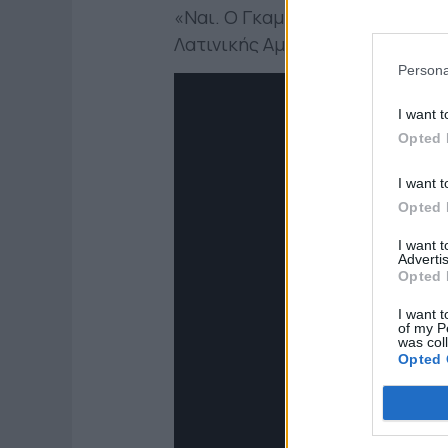
«Ναι. Ο Γκαμπριέλ γνωρίζει α
Λατινικής Αμερικής, αυτό θα πα
Persona
I want t
Opted 
I want t
Opted 
I want 
Advertis
Opted 
I want t
of my P
was col
Opted 