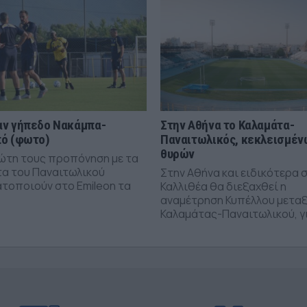
ν γήπεδο Νακάμπα-
Στην Αθήνα το Καλαμάτα-
ό (φωτο)
Παναιτωλικός, κεκλεισμέν
θυρών
ώτη τους προπόνηση με τα
α του Παναιτωλικού
Στην Αθήνα και ειδικότερα 
τοποιούν στο Emileon τα
Καλλιθέα θα διεξαχθεί η
αναμέτρηση Κυπέλλου μετα
Καλαμάτας-Παναιτωλικού, γι