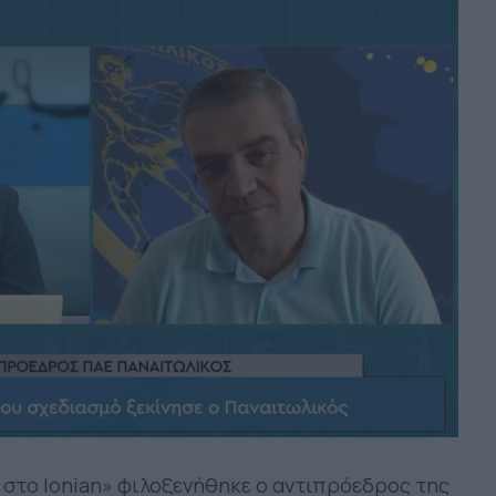
στο Ionian» φιλοξενήθηκε ο αντιπρόεδρος της