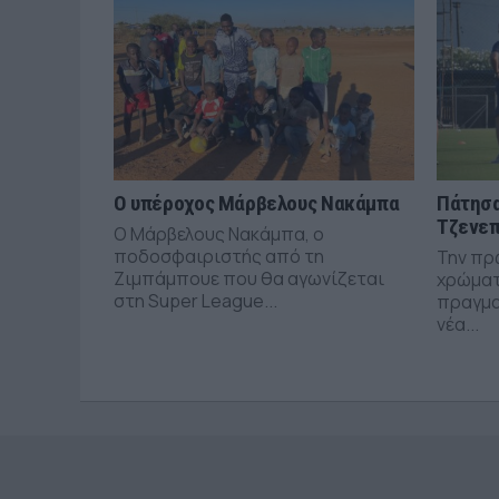
Ο υπέροχος Μάρβελους Νακάμπα
Πάτησα
Τζενεπ
Ο Μάρβελους Νακάμπα, ο
ποδοσφαιριστής από τη
Την πρ
Ζιμπάμπουε που θα αγωνίζεται
χρώματ
στη Super League...
πραγμα
νέα...