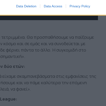
Data Deletion
Data Access
Privacy Policy
τα τετριμμένα. Θα προσπαθήσουμε να παίξουμε
 κόσμο και σε εμάς και να συνοδεύεται με
δε φέρνει πάντα το άλλο. Η συγκομιδή στο
 σημαντική».
ν δύο ετών:
ά είχαμε σκαμπανεβάσματα στις εμφανίσεις της
ήσουμε και να πάμε καλύτερα την επόμενη
ειά, να φανεί».
 League: