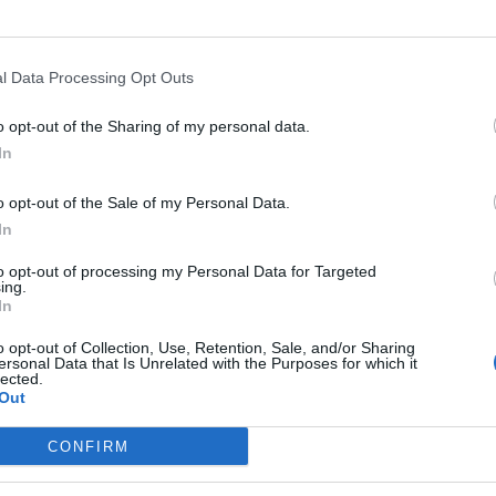
ρκετούς ποδοσφαιριστές από την αγορά της
ίξει το ρόλο του».
l Data Processing Opt Outs
o opt-out of the Sharing of my personal data.
In
o opt-out of the Sale of my Personal Data.
In
to opt-out of processing my Personal Data for Targeted
ing.
In
o opt-out of Collection, Use, Retention, Sale, and/or Sharing
ersonal Data that Is Unrelated with the Purposes for which it
lected.
Out
CONFIRM