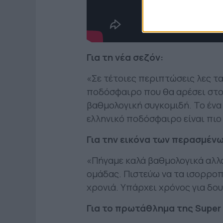
Για τη νέα σεζόν:
«Σε τέτοιες περιπτώσεις λες 
ποδόσφαιρο που θα αρέσει στον
βαθμολογική συγκομιδή. Το ένα 
ελληνικό ποδόσφαιρο είναι πιο
Για την εικόνα των περασμένω
«Πήγαμε καλά βαθμολογικά αλλ
ομάδας. Πιστεύω να τα ισορροπ
χρονιά. Υπάρχει χρόνος για δουλ
Για το πρωτάθλημα της Super