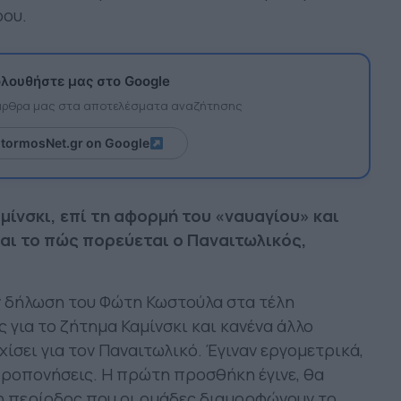
ρου.
λουθήστε μας στο Google
 άρθρα μας στα αποτελέσματα αναζήτησης
itormosNet.gr on Google
ίνσκι, επί τη αφορμή του «ναυαγίου» και
και το πώς πορεύεται ο Παναιτωλικός,
 δήλωση του Φώτη Κωστούλα στα τέλη
ς για το ζήτημα Καμίνσκι και κανένα άλλο
χίσει για τον Παναιτωλικό. Έγιναν εργομετρικά,
 προπονήσεις. Η πρώτη προσθήκη έγινε, θα
 η περίοδος που οι ομάδες διαμορφώνουν το