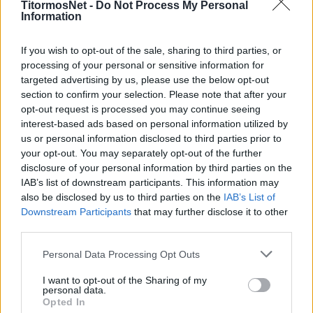
TitormosNet -
Do Not Process My Personal
παρτενέρ του Μαξιμένκο. Και οι λύσεις είναι οι
Information
Χουσίνιο, Ηλιάδης, Μιχαήλ (που επέστρεψε)
If you wish to opt-out of the sale, sharing to third parties, or
και ο νεαρός Γκοτζαμανίδης.
processing of your personal or sensitive information for
targeted advertising by us, please use the below opt-out
Από κει και πέρα αισιοδοξία εκφράζεται για
section to confirm your selection. Please note that after your
την επιστροφή των Νικολιά και Γκράουρ.
opt-out request is processed you may continue seeing
Εκτός από την τακτική, βάρος θα δοθεί από
interest-based ads based on personal information utilized by
τον προπονητή και στην ψυχολογία, καθώς σε
us or personal information disclosed to third parties prior to
your opt-out. You may separately opt-out of the further
τέτοια παιχνίδια παίζει καθοριστικό ρόλο.
disclosure of your personal information by third parties on the
IAB’s list of downstream participants. This information may
Ο Φέστα ζητάει από τους ποδοσφαιριστές του
also be disclosed by us to third parties on the
IAB’s List of
να παίξουν παθιασμένα και δυνατά, ώστε για
Downstream Participants
that may further disclose it to other
πρώτη φορά μετά από μεγάλο διάστημα η
third parties.
ομάδα να βρεθεί πάνω από την τελευταία θέση
Personal Data Processing Opt Outs
του βαθμολογικού πίνακα.
I want to opt-out of the Sharing of my
personal data.
Πηγή:
eleftheria.gr
Opted In