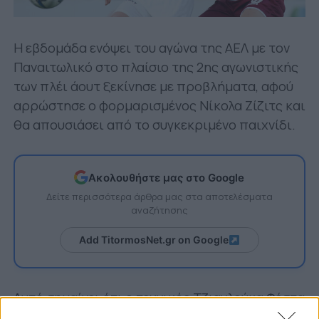
Η εβδομάδα ενόψει του αγώνα της ΑΕΛ με τον
Παναιτωλικό στο πλαίσιο της 2ης αγωνιστικής
των πλέι άουτ ξεκίνησε με προβλήματα, αφού
αρρώστησε ο φορμαρισμένος Νίκολα Ζίζιτς και
θα απουσιάσει από το συγκεκριμένο παιχνίδι.
Ακολουθήστε μας στο Google
Δείτε περισσότερα άρθρα μας στα αποτελέσματα
αναζήτησης
Add TitormosNet.gr on Google
Αυτό σημαίνει ότι ο τεχνικός Τζιανλούκα Φέστα
θα πρέπει να αρχίσει τις δοκιμές για τον