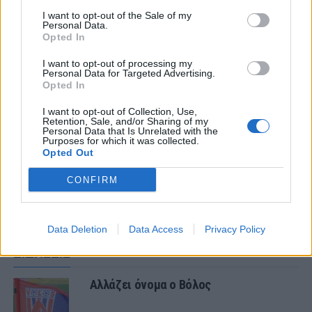
I want to opt-out of the Sale of my
Personal Data.
Opted In
ΣΧΟΛΙΑΣΤΕ
I want to opt-out of processing my
Personal Data for Targeted Advertising.
ΤΕΛΕΥΤΑΙΑ ΝΕΑ
Opted In
I want to opt-out of Collection, Use,
ΠΑΝΑΙΤΩΛΙΚΟΣ
Retention, Sale, and/or Sharing of my
Τα δεδομένα για τηλεοπτική κάλυψη
Personal Data that Is Unrelated with the
με Τρουά και Καλαμάτα
Purposes for which it was collected.
Opted Out
CONFIRM
ΕΙΔΗΣΕΙΣ
Αλλάζει όνομα ο Βόλος
Data Deletion
Data Access
Privacy Policy
ΕΙΔΗΣΕΙΣ
Αλλάζει όνομα ο Βόλος