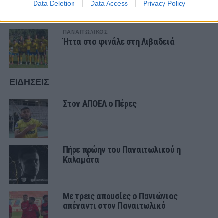
του Παναιτωλικού, Κώστα
Data Deletion
Data Access
Privacy Policy
Καμποσιώρα
ΠΑΝΑΙΤΩΛΙΚΟΣ
Ήττα στο φινάλε στη Λιβαδειά
ΕΙΔΗΣΕΙΣ
Στον ΑΠΟΕΛ ο Πέρες
Πήρε πρώην του Παναιτωλικού η
Καλαμάτα
Με τρεις απουσίες ο Πανιώνιος
απέναντι στον Παναιτωλικό