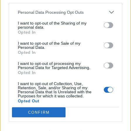
third parties.
γίνει καμία ουσιαστική κίνηση για την αγορά
Personal Data Processing Opt Outs
της ομάδας και τα χρονικά περιθώρια, όσο
περνούν οι μέρες, στενεύουν.
I want to opt-out of the Sharing of my
personal data.
Opted In
Ο κ. Κούγιας έχει δώσει προθεσμία μέχρι τις 28
του μηνός. Δηλαδή απομένει περίπου μία
I want to opt-out of the Sale of my
Personal Data.
εβδομάδα, και δείχνει αποφασισμένος να
Opted In
πουλήσει την ομάδα, ειδάλλως η ΑΕΛ θα
I want to opt-out of processing my
οδηγηθεί στη Γ’ Εθνική.
Personal Data for Targeted Advertising.
Opted In
I want to opt-out of Collection, Use,
Retention, Sale, and/or Sharing of my
5 COMMENTS
Personal Data that Is Unrelated with the
Purposes for which it was collected.
Opted Out
ΤΕΛΕΥΤΑΙΑ ΝΕΑ
CONFIRM
ΠΑΝΑΙΤΩΛΙΚΟΣ
Θλίψη για τον θάνατο του παλαίμαχου