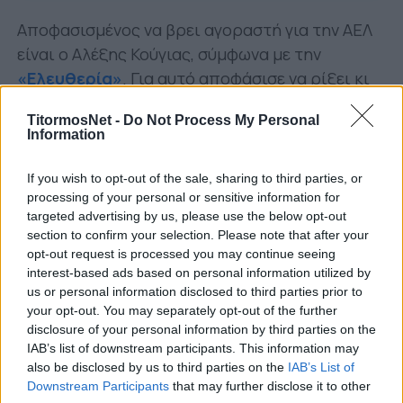
Αποφασισμένος να βρει αγοραστή για την ΑΕΛ
είναι ο Αλέξης Κούγιας, σύμφωνα με την
«Ελευθερία»
. Για αυτό αποφάσισε να ρίξει κι
άλλο την τιμή πώλησης της ομάδας. Αξιώνει
TitormosNet -
Do Not Process My Personal
πλέον περί το
1,5 εκ. ευρώ
από τα 1,8 εκ. που
Information
είχε αποφασίσει πριν λίγες ημέρες
(ενώ η
αρχική τιμή ήταν τα
2,1 εκ. ευρώ)
.
If you wish to opt-out of the sale, sharing to third parties, or
processing of your personal or sensitive information for
Παράλληλα, ο ιδιοκτήτης της ΠΑΕ σκέφτεται να
targeted advertising by us, please use the below opt-out
διευκολύνει ακόμα περισσότερο οποιονδήποτε
section to confirm your selection. Please note that after your
opt-out request is processed you may continue seeing
ενδιαφερθεί για την απόκτηση της ομάδας,
interest-based ads based on personal information utilized by
καθώς εκτός από τη νέα μείωση της τιμής
us or personal information disclosed to third parties prior to
πώλησης, αυξάνει και τον χρόνο εξόφλησης
your opt-out. You may separately opt-out of the further
disclosure of your personal information by third parties on the
από τα τρία στα τέσσερα χρόνια (ήτοι 375.000
IAB’s list of downstream participants. This information may
ευρώ τον χρόνο).
also be disclosed by us to third parties on the
IAB’s List of
Downstream Participants
that may further disclose it to other
Η ουσία ωστόσο είναι ότι μέχρι τώρα δεν έχει