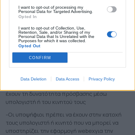
Κυριακή 21 Φεβρουαρίου 2021 (16:00μ.μ. –
I want to opt-out of processing my
20:00μ.μ.).
Personal Data for Targeted Advertising.
Opted In
Σάββατο 27 Φεβρουαρίου 2021 (16:00μ.μ. –
I want to opt-out of Collection, Use,
20:00μ.μ.)
Retention, Sale, and/or Sharing of my
Personal Data that Is Unrelated with the
Purposes for which it was collected.
Κυριακή 28 Φεβρουαρίου 2021 (16:00μ.μ. –
Opted Out
20:00μ.μ.).
CONFIRM
Παρακολούθηση σχολής:
-Οι υποψήφιοι που θα δηλώσουν συμμετοχή θα
Data Deletion
Data Access
Privacy Policy
λάβουν στο email τους έναν σύνδεσμό για να
έχουν τη δυνατότητα πρόσβασης μέσω
υπολογιστή ή του κινητού τους
-Οι υποψήφιοι πρέπει να έχουν στην κατοχή
τους υπολογιστή ή κινητό που να μπορεί να
υποστηρίζει την εφαρμογή webexγια την