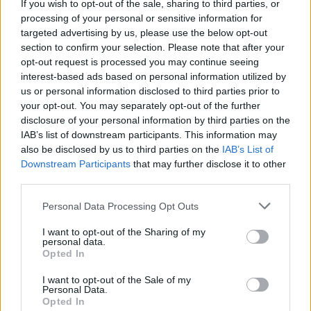
ελέγχου λειτουργίας και κατάταξης των
If you wish to opt-out of the sale, sharing to third parties, or
ακαδημιών που θα θεσπιστούν από την
processing of your personal or sensitive information for
targeted advertising by us, please use the below opt-out
Ομοσπονδία.
section to confirm your selection. Please note that after your
opt-out request is processed you may continue seeing
Επίσης, η παρακολούθηση της σχολής UEFA D
interest-based ads based on personal information utilized by
είναι απαραίτητη προϋπόθεση για όσους
us or personal information disclosed to third parties prior to
υποψήφιους προπονητές επιθυμούν να
your opt-out. You may separately opt-out of the further
disclosure of your personal information by third parties on the
συμμετάσχουν σε κάθε νέα σχολή UEFA C. – Όλα
IAB’s list of downstream participants. This information may
θα μαθήματα θα είναι διαδικτυακά και θα
also be disclosed by us to third parties on the
IAB’s List of
σταλεί σύνδεσμος πρόσβασης σε κάθε
Downstream Participants
that may further disclose it to other
συμμετέχοντα από τη Διεύθυνση Στρατηγικής
third parties.
Ανάπτυξης και Εκπαίδευσης.
Personal Data Processing Opt Outs
Προτεινόμενες ώρες διεξαγωγής του
I want to opt-out of the Sharing of my
personal data.
σεμιναρίου:
Opted In
Σάββατο 20 Φεβρουαρίου 2021 (16:00μ.μ. –
I want to opt-out of the Sale of my
20:00μ.μ.)
Personal Data.
Opted In