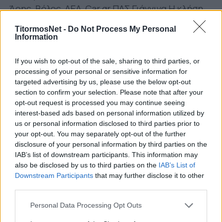
Άρης, Βόλος, ΑΕΛ, Car.gr ΠΑΣ Γιάννινα H κλήση
αφορά την πληρωμή εξόδων διαιτησίας,
TitormosNet -
Do Not Process My Personal
ζήτημα διαδικαστικό, καθότι είθισται να
Information
διευθετείται μετά τους αγώνες.
If you wish to opt-out of the sale, sharing to third parties, or
Σε απολογία καλείται επίσης ο Παναθηναϊκός
processing of your personal or sensitive information for
με βάση την έκθεση του παρατηρητή για το
targeted advertising by us, please use the below opt-out
section to confirm your selection. Please note that after your
ματς με τον ΟΦΗ.
opt-out request is processed you may continue seeing
interest-based ads based on personal information utilized by
Το σκέλος της ανακοίνωσης της Λίγκας που
us or personal information disclosed to third parties prior to
αφορά τον Παναιτωλικό:
your opt-out. You may separately opt-out of the further
disclosure of your personal information by third parties on the
ΠΑΕ Παναιτωλικός:
«Με την παρούσα μας, σας
IAB’s list of downstream participants. This information may
διαβιβάζουμε την υπ’ αριθμ. πρωτ. 1490/25-01-
also be disclosed by us to third parties on the
IAB’s List of
Downstream Participants
that may further disclose it to other
2021 Πειθαρχική Δίωξη του Αναπληρωτή
third parties.
Υπευθύνου Ασκήσεως Διώξεως Ποδοσφαιρικών
Αδικημάτων, καλώντας σας συνάμα, όπως
Personal Data Processing Opt Outs
παραστείτε ενώπιόν μας, κατά την εκδίκασή