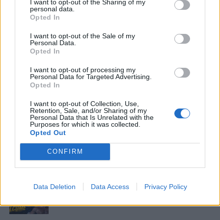
I want to opt-out of the Sharing of my
της, η οποία προσδιορίσθηκε, κατά την
personal data.
Opted In
ημερομηνία της 29ης-01-2021, ημέρα
Παρασκευή, και ώρα 14:00.».
I want to opt-out of the Sale of my
Personal Data.
Opted In
I want to opt-out of processing my
Personal Data for Targeted Advertising.
ΣΧΟΛΙΑΣΤΕ
Opted In
I want to opt-out of Collection, Use,
ΤΕΛΕΥΤΑΙΑ ΝΕΑ
Retention, Sale, and/or Sharing of my
Personal Data that Is Unrelated with the
Purposes for which it was collected.
ΠΑΝΑΙΤΩΛΙΚΟΣ
Opted Out
Πάτησαν γήπεδο Νακάμπα-Τζενεπό
(φωτο)
CONFIRM
ΕΡΑΣΙΤΕΧΝΗΣ
Data Deletion
Data Access
Privacy Policy
Πόλο: «Άρωμα» από Α1 με Τουρκομένη
ο Παναιτωλικός