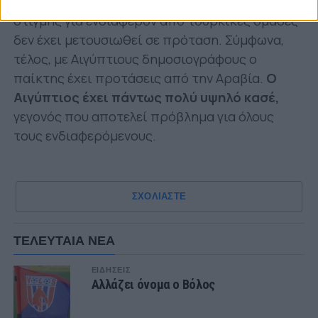
Η όποια φημολογία έχει αναπτυχθεί μέχρι
στιγμής για ενδιαφέρον από τουρκικές ομάδες
δεν έχει μετουσιωθεί σε πρόταση. Σύμφωνα,
τέλος, με Αιγύπτιους δημοσιογράφους ο
παίκτης έχει προτάσεις από την Αραβία.
Ο
Αιγύπτιος έχει πάντως πολύ υψηλό κασέ,
γεγονός που αποτελεί πρόβλημα για όλους
τους ενδιαφερόμενους.
ΣΧΟΛΙΑΣΤΕ
ΤΕΛΕΥΤΑΙΑ ΝΕΑ
ΕΙΔΗΣΕΙΣ
Αλλάζει όνομα ο Βόλος