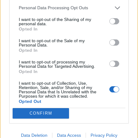
πρόβλημα αλλά και άλλες λύσεις
Personal Data Processing Opt Outs
μεσοεπιθετικά ώστε να στελεχωθεί επαρκώς.
I want to opt-out of the Sharing of my
personal data.
Ο Ουάρντα αποτελεί μία γνωστή περίπτωση,
Opted In
άλλωστε στο Αγρίνιο έπαιξε μπάλα για πρώτη
I want to opt-out of the Sale of my
φορά στην Ελλάδα και εδώ αναδείχθηκε. Δεν
Personal Data.
Opted In
είναι δε και η πρώτη φορά που το όνομά του
«ακούγεται» για τον Τίτορμο.
I want to opt-out of processing my
Personal Data for Targeted Advertising.
Opted In
Τον παίκτη θέλει ο
Ατρόμητος
, τον οποίο
κοουτσάρει ο Χουάν Άνχελ Λόπεθ, με τον οποίο
I want to opt-out of Collection, Use,
Retention, Sale, and/or Sharing of my
συνυπήρξε στον Βόλο. Και η
ομάδα της
Personal Data that Is Unrelated with the
Purposes for which it was collected.
Μαγνησίας
εκδήλωσε ενδιαφέρον αλλά
Opted Out
φαίνεται ότι δεν συγκεντρώνει πιθανότητες
CONFIRM
καθ’ ότι φέρεται να έκανε πίσω καθώς και ο
Παναθηναϊκός
είναι επίσης στο «κόλπο».
Data Deletion
Data Access
Privacy Policy