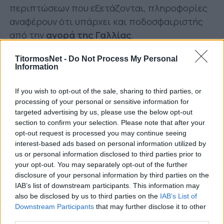
περιπτώσεων που εξετάζονται, πληροφορίες
αναφέρουν ότι υπάρχει και ποδοσφαιριστής
από την
αγορά της Γαλλίας
.
Γράφουν για Ουάρντα
TitormosNet -
Do Not Process My Personal
Information
Την ίδια στιγμή, το φως της δημοσιότητας
είδαν δημοσιεύματα από τη Θεσσαλονίκη όπου
If you wish to opt-out of the sale, sharing to third parties, or
εμπλέκουν τον Παναιτωλικό με την περίπτωση
processing of your personal or sensitive information for
targeted advertising by us, please use the below opt-out
του Αμρ Ουάρντα.
section to confirm your selection. Please note that after your
opt-out request is processed you may continue seeing
Συγκεκριμένα, σύμφωνα με τον Παναγιώτη
interest-based ads based on personal information utilized by
Κυριλίδη και το
thessports.gr
ΠΑΟΚ και
us or personal information disclosed to third parties prior to
Παναιτωλικός βρίσκονται σε επαφές για τον
your opt-out. You may separately opt-out of the further
παίκτη, ο οποίος και θα αποχωρήσει από τη
disclosure of your personal information by third parties on the
IAB’s list of downstream participants. This information may
Θεσσαλονίκη ως
ελεύθερος
.
also be disclosed by us to third parties on the
IAB’s List of
Downstream Participants
that may further disclose it to other
Είναι γεγονός ότι ο Παναιτωλικός δεν αναζητά
third parties.
μόνο φορ για να λύσει το επιθετικό του