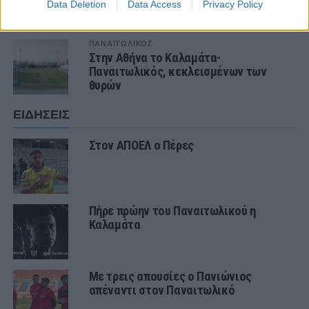
ο Παναιτωλικός
Data Deletion
Data Access
Privacy Policy
ΠΑΝΑΙΤΩΛΙΚΟΣ
Στην Αθήνα το Καλαμάτα-
Παναιτωλικός, κεκλεισμένων των
θυρών
ΕΙΔΗΣΕΙΣ
Στον ΑΠΟΕΛ ο Πέρες
Πήρε πρώην του Παναιτωλικού η
Καλαμάτα
Με τρεις απουσίες ο Πανιώνιος
απέναντι στον Παναιτωλικό