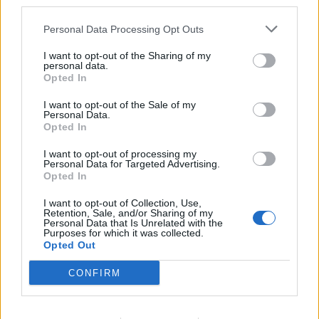
third parties.
Παναχαϊκή-Αιγάλεω
Διαγόρας Ρόδου-ΑΕΛ
Personal Data Processing Opt Outs
Αναγέννηση Καρδίτσας-Αλμωπός Αριδαίας
I want to opt-out of the Sharing of my
Προοδευτική-Ξάνθη
personal data.
Opted In
Νίκη Βόλου-Εργοτέλης
Κοζάνη-Άγιος Νικόλαος
I want to opt-out of the Sale of my
Personal Data.
ΑΟ Υπάτου-Τρίκαλα
Opted In
Πανσερραϊκός-Ηρακλής
I want to opt-out of processing my
Λεβαδειακός-Καλαμάτα
Personal Data for Targeted Advertising.
Opted In
I want to opt-out of Collection, Use,
Retention, Sale, and/or Sharing of my
ΣΧΟΛΙΑΣΤΕ
Personal Data that Is Unrelated with the
Purposes for which it was collected.
Opted Out
ΤΕΛΕΥΤΑΙΑ ΝΕΑ
CONFIRM
ΕΡΑΣΙΤΕΧΝΗΣ
Πόλο: «Άρωμα» από Α1 με Τουρκομένη