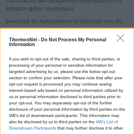
5 από αυτές θα προκριθούν άνευ αγώνα στην
επόμενη φάση του θεσμού.
Συνολικά, θα προκριθούν 14 σύλλογοι που θα
συναντήσουν τους 10 της Super League 1, αφού
ο Ολυμπιακός, ο ΠΑΟΚ, η ΑΕΚ και ο Άρης θα
TitormosNet -
Do Not Process My Personal
μπουν από την 6η φάση και μετά.
Information
Η ενημέρωση της Ομοσπονδίας
If you wish to opt-out of the sale, sharing to third parties, or
processing of your personal or sensitive information for
«Την Πέμπτη 30 Σεπτεμβρίου και ώρα 11:30 θα
targeted advertising by us, please use the below opt-out
διενεργηθεί στα γραφεία της Ε.Π.Ο. η κλήρωση
section to confirm your selection. Please note that after your
opt-out request is processed you may continue seeing
για τους αγώνες της 4ης φάσης του Κυπέλλου
interest-based ads based on personal information utilized by
Ελλάδας, οι οποίοι είναι προγραμματισμένοι να
us or personal information disclosed to third parties prior to
διεξαχθούν στις 6 Οκτωβρίου. Σημειώνεται ότι
your opt-out. You may separately opt-out of the further
disclosure of your personal information by third parties on the
η διαδικασία θα καλυφθεί σε live streaming».
IAB’s list of downstream participants. This information may
also be disclosed by us to third parties on the
IAB’s List of
Αναλυτικά τα ζευγάρια:
Downstream Participants
that may further disclose it to other