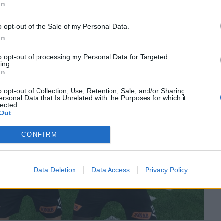
In
 «χρυσή» αλλαγή, καθώς με το γκολ του στο 81′
 Το τελευταίο του τέρμα σε επίσημη αναμέτρηση
o opt-out of the Sale of my Personal Data.
λυμπιακό, στο Γήπεδο Καραϊσκάκη, στις 3/12/18.
In
to opt-out of processing my Personal Data for Targeted
ing.
In
o opt-out of Collection, Use, Retention, Sale, and/or Sharing
ersonal Data that Is Unrelated with the Purposes for which it
lected.
Out
CONFIRM
Data Deletion
Data Access
Privacy Policy