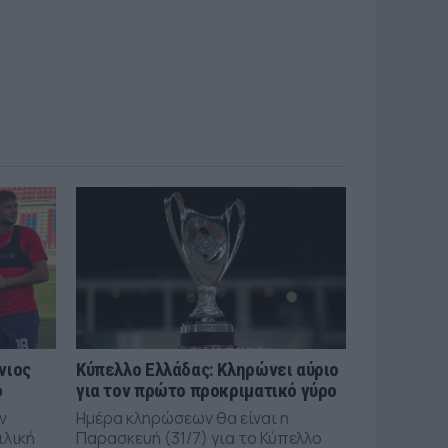
νιος
Κύπελλο Ελλάδας: Κληρώνει αύριο
ό
για τον πρώτο προκριματικό γύρο
ν
Ημέρα κληρώσεων θα είναι η
ιλική
Παρασκευή (31/7) για το Κύπελλο