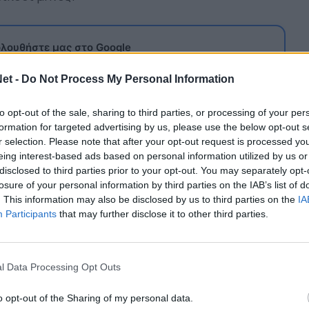
λουθήστε μας στο Google
 άρθρα μας στα αποτελέσματα αναζήτησης
et -
Do Not Process My Personal Information
itormosNet.gr on Google
to opt-out of the sale, sharing to third parties, or processing of your per
formation for targeted advertising by us, please use the below opt-out s
r selection. Please note that after your opt-out request is processed y
ναιτωλικό στο ξεκίνημα της σεζόν 2018/19 και
eing interest-based ads based on personal information utilized by us or
 ηγέτη της επιθετικής γραμμής της ομάδας του
disclosed to third parties prior to your opt-out. You may separately opt-
πέναντι σε Ολυμπιακό, ΑΕΚ και ΠΑΟΚ.
losure of your personal information by third parties on the IAB’s list of
. This information may also be disclosed by us to third parties on the
IA
ου τον Δεκέμβριο του 2018 στο «Βικελίδης» τον
Participants
that may further disclose it to other third parties.
 τον περασμένο Ιανουάριο. Ο ποδοσφαιριστής
 Παναιτωλικό και να συνεχίσει την καριέρα του
l Data Processing Opt Outs
άξει κατηγορία με τα χρώματα της Χάλμσταντ.
o opt-out of the Sharing of my personal data.
τά από είκοσι μήνες, στο ντεμπούτο του με τη