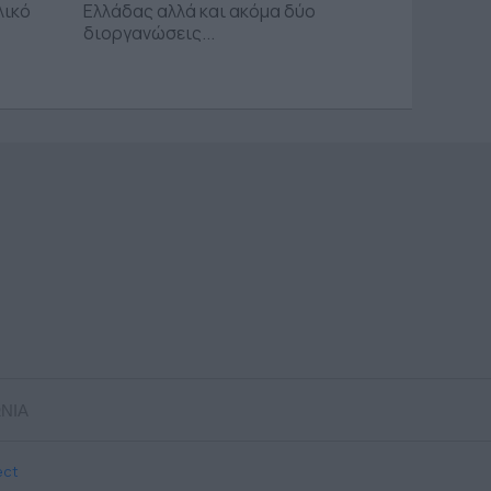
λικό
Ελλάδας αλλά και ακόμα δύο
διοργανώσεις...
ΝΙΑ
ect