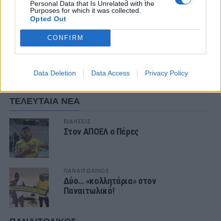
Personal Data that Is Unrelated with the
Purposes for which it was collected.
Opted Out
CONFIRM
ΣΧΟΛΙΑΣΤΕ
Data Deletion
Data Access
Privacy Policy
ΤΕΛΕΥΤΑΙΑ ΝΕΑ
ΕΙΔΗΣΕΙΣ
Στον ΑΠΟΕΛ ο Πέρες
ΠΑΝΑΙΤΩΛΙΚΟΣ
Δύο… «κολλητάρια» στον
Παναιτωλικό!