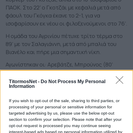
ΠΑΟΚ. Στο 22’ ο Γκοτζάι με κεφαλιά μετά από
φάουλ του Γκόγκα έκανε το 2-1, για να
ισοφαρίσουν εκ νέου οι φιλοξενούμενοι στο 76’.
Η ομάδα του Αγρινίου πέτυχε τρίτο τέρμα στο
89’ με τον Σαλαγιάννη, μετά από μπαλιά του
Βιανέλο και πήρε μια σημαντική νίκη.
Αγωνίστηκαν οι: Αρεβάτζε, Μπρούνος (80’
Δάγκας), Λαγός (80’ Βιανέλο), Ρούσης,
Οικονομίδης, Αθανασόπουλος, Γκόγκας (68’
TitormosNet -
Do Not Process My Personal
Information
Χατζηιωάννου), Αλμπάνης (68’ Τοζίδης),
Γκοτζάι, Χασάνης (85’ Σαλαγιάννης),
If you wish to opt-out of the sale, sharing to third parties, or
Τσεκούρας.
processing of your personal or sensitive information for
targeted advertising by us, please use the below opt-out
section to confirm your selection. Please note that after your
opt-out request is processed you may continue seeing
interest-based ads based on personal information utilized by