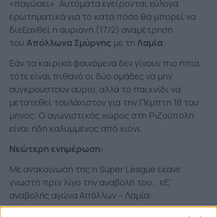
«παγώσει». Αυτόματα εγείρονται εύλογα
ερωτηματικά για το κατά πόσο θα μπορεί να
διεξαχθεί η αυριανή (17/2) αναμέτρηση
του
Απόλλωνα Σμύρνης
με τη
Λαμία
.
Εάν τα καιρικά φαινόμενα δεν γίνουν πιο ήπια,
τότε είναι πιθανό οι δύο ομάδες να μην
συγκρουστούν αύριο, αλλά το παιχνίδι να
μετατεθεί τουλάχιστον για την Πέμπτη 18 του
μηνός. Ο αγωνιστικός χώρος στη Ριζούπολη
είναι ήδη καλυμμένος από χιόνι.
Νεώτερη ενημέρωση:
Με ανακοίνωσή της η Super League έκανε
γνωστή πριν λίγο την αναβολή του… εξ’
αναβολής αγώνα Απόλλων – Λαμία:
«
Ανακοινώνεται ότι
ο αγώνας «Απόλλων