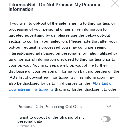
TitormosNet -
Do Not Process My Personal
η
Σμύρνης-Λαμία»
για την 6
αγωνιστική του
Information
Πρωταθλήματος Super League Ιnterwetten,
που είχε ορισθεί να διεξαχθεί αύριο Τετάρτη 17
If you wish to opt-out of the sale, sharing to third parties, or
processing of your personal or sensitive information for
Φεβρουαρίου 2021 και ώρα 17:15,
μετατίθεται
targeted advertising by us, please use the below opt-out
για την επόμενη ημέρα
(δηλαδή για
section to confirm your selection. Please note that after your
την
Πέμπτη 18 Φεβρουαρίου 2021 και ίδια
opt-out request is processed you may continue seeing
ώρα [17:15]
) λόγω πιθανολογούμενης
interest-based ads based on personal information utilized by
us or personal information disclosed to third parties prior to
ακαταλληλότητας του γηπέδου, εξ αιτίας της
your opt-out. You may separately opt-out of the further
χιονόπτωσης».
disclosure of your personal information by third parties on the
IAB’s list of downstream participants. This information may
Πηγή:
gazzetta.gr
also be disclosed by us to third parties on the
IAB’s List of
Downstream Participants
that may further disclose it to other
third parties.
Personal Data Processing Opt Outs
I want to opt-out of the Sharing of my
personal data.
Opted In