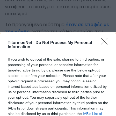
να αφήσει το «στίγμα» του σε καμία περίπτωση
αποχωρεί.
Το προηγούμενο διάστημα
ήταν σε επαφές με
την Ξάνθη
, ωστόσο τελικά θα συνεχίσει την
καριέρα του για τον επόμενο χρόνο στην τρίτη
TitormosNet -
Do Not Process My Personal
κατηγορία της Ισπανίας με τα χρώματα της
Information
Λογκρονιές, η οποία υποβιβάστηκε την
περασμένη σεζόν από τη Segunda Division.
If you wish to opt-out of the sale, sharing to third parties, or
processing of your personal or sensitive information for
Η επίσημη ανακοίνωση της ισπανικής
targeted advertising by us, please use the below opt-out
section to confirm your selection. Please note that after your
ομάδας:
opt-out request is processed you may continue seeing
interest-based ads based on personal information utilized by
OFICIAL | ¡Refuerzo
us or personal information disclosed to third parties prior to
your opt-out. You may separately opt-out of the further
nocturno ? para la banda
disclosure of your personal information by third parties on the
diestra blanquirroja! El lateral
IAB’s list of downstream participants. This information may
also be disclosed by us to third parties on the
IAB’s List of