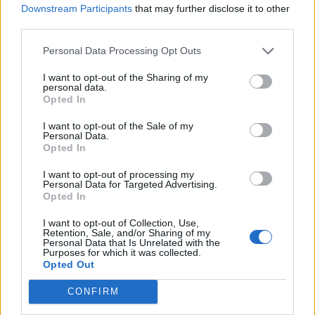
mexicano
@paolomedina22
,
Downstream Participants
that may further disclose it to other
formado en la cantera de
third parties.
@lafabricacrm
, firma por una
Personal Data Processing Opt Outs
temporada, procedente del
I want to opt-out of the Sharing of my
@FC_Panetolikos
de 1ª Div
personal data.
Opted In
griega. ¡Bienvenido, Paolo!
I want to opt-out of the Sale of my
Personal Data.
Opted In
Detalles ?
https://t.co/JjQx9DlrsC
I want to opt-out of processing my
Personal Data for Targeted Advertising.
Opted In
— UD Logroñés (@UDLogrones)
July 18, 2021
I want to opt-out of Collection, Use,
Retention, Sale, and/or Sharing of my
Personal Data that Is Unrelated with the
Purposes for which it was collected.
1 COMMENT
Opted Out
CONFIRM
ΤΕΛΕΥΤΑΙΑ ΝΕΑ