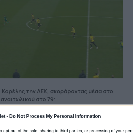
 Καρέλης την ΑΕΚ, σκοράροντας μέσα στο
αναιτωλικού στο 79′.
et -
Do Not Process My Personal Information
λουθήστε μας στο Google
 άρθρα μας στα αποτελέσματα αναζήτησης
to opt-out of the sale, sharing to third parties, or processing of your per