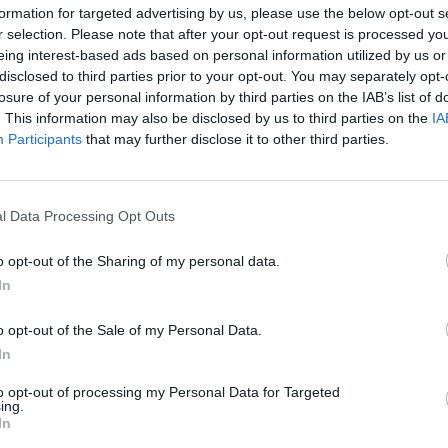
formation for targeted advertising by us, please use the below opt-out s
itormosNet.gr on Google
r selection. Please note that after your opt-out request is processed y
eing interest-based ads based on personal information utilized by us or
disclosed to third parties prior to your opt-out. You may separately opt-
losure of your personal information by third parties on the IAB’s list of
 την ασίστ του Μεντόζα, πλάσαρε ψύχραιμα τον
. This information may also be disclosed by us to third parties on the
IA
Participants
that may further disclose it to other third parties.
l Data Processing Opt Outs
o opt-out of the Sharing of my personal data.
In
o opt-out of the Sale of my Personal Data.
In
to opt-out of processing my Personal Data for Targeted
ing.
In