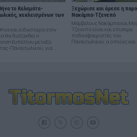
θήνα το Καλαμάτα-
Ξεχώρισε και άρεσε η παρ
ωλικός, κεκλεισμένων των
Νακάμπα-Τζενεπό
Μάρβελους Νακάμπα και Μο
Τζενεπό είναι και επίσημα
θήνα και ειδικότερα στην
ποδοσφαιριστές του
α θα διεξαχθεί η
Παναιτωλικού, ο οποίος και.
ρηση Κυπέλλου μεταξύ
ας-Παναιτωλικού, για...