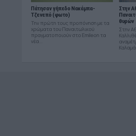
Πάτησαν γήπεδο Νακάμπα-
Στην Α
Τζενεπό (φωτο)
Παναιτ
θυρών
Την πρώτη τους προπόνηση με τα
χρώματα του Παναιτωλικού
Στην Α
πραγματοποιούν στο Emileon τα
Καλλιθέ
νέα...
αναμέτ
Καλαμάτ