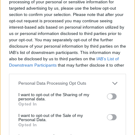
processing of your personal or sensitive information for
τρικ.
targeted advertising by us, please use the below opt-out
section to confirm your selection. Please note that after your
Έχει αγωνιστεί επίσης στις Jesina Calcio και IR
opt-out request is processed you may continue seeing
Reykjavik.
interest-based ads based on personal information utilized by
us or personal information disclosed to third parties prior to
Την καλωσορίζουμε στην οικογένεια της
your opt-out. You may separately opt-out of the further
Κηφισιάς και της ευχόμαστε κάθε επιτυχία».
disclosure of your personal information by third parties on the
IAB’s list of downstream participants. This information may
also be disclosed by us to third parties on the
IAB’s List of
Downstream Participants
that may further disclose it to other
third parties.
Personal Data Processing Opt Outs
I want to opt-out of the Sharing of my
personal data.
Opted In
I want to opt-out of the Sale of my
Personal Data.
Opted In