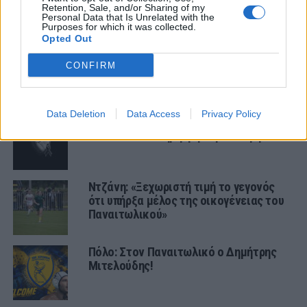
Retention, Sale, and/or Sharing of my
Personal Data that Is Unrelated with the
ΕΡΑΣΙΤΕΧΝΗΣ
Purposes for which it was collected.
Opted Out
Πόλο: «Άρωμα» από Α1 με Τουρκομένη
CONFIRM
ο Παναιτωλικός
Data Deletion
Data Access
Privacy Policy
Ο Ερασιτέχνης για την αιφνίδια
απώλεια του Δημήτρη Καρατσώρη
Ντζάνη: «Ξεχωριστή τιμή το γεγονός
ότι υπήρξα μέλος της οικογένειας του
Παναιτωλικού»
Πόλο: Στον Παναιτωλικό ο Δημήτρης
Μιτελούδης!