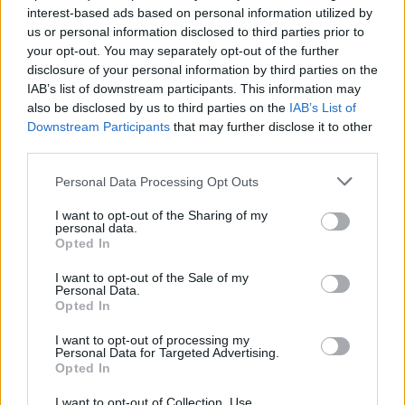
interest-based ads based on personal information utilized by
Το σύνολο του Θανάση Τεγούση θέλει τη νίκη
us or personal information disclosed to third parties prior to
your opt-out. You may separately opt-out of the further
ώστε να διατηρηθεί στην κορυφή της
disclosure of your personal information by third parties on the
βαθμολογίας.
IAB’s list of downstream participants. This information may
also be disclosed by us to third parties on the
IAB’s List of
Downstream Participants
that may further disclose it to other
third parties.
ΣΧΟΛΙΑΣΤΕ
Personal Data Processing Opt Outs
I want to opt-out of the Sharing of my
ΤΕΛΕΥΤΑΙΑ ΝΕΑ
personal data.
Opted In
ΤΜΗΜΑΤΑ ΥΠΟΔΟΜΗΣ
Ήττα για την Κ19 στην Κορυτσά-
I want to opt-out of the Sale of my
Εξαιρετική η φιλοξενία των Αλβανών
Personal Data.
Opted In
I want to opt-out of processing my
ΠΑΝΑΙΤΩΛΙΚΟΣ
Personal Data for Targeted Advertising.
Τα δεδομένα για τηλεοπτική κάλυψη
Opted In
με Τρουά και Καλαμάτα
I want to opt-out of Collection, Use,