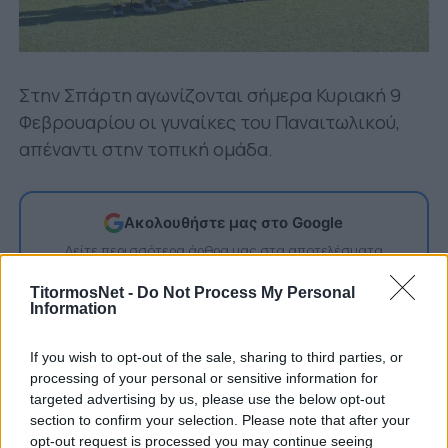
Στην Σπάρτη αγωνίζονται σήμερα Κυριακή 9
Φεβρουαρίου οι γυναίκες του Παναιτωλικού,
απέναντι στην τοπική ομάδα.
Ακολουθήστε μας στο Google
Δείτε περισσότερα άρθρα μας στα αποτελέσματα
αναζήτησης
TitormosNet -
Do Not Process My Personal
Information
Add TitormosNet.gr on Google
If you wish to opt-out of the sale, sharing to third parties, or
processing of your personal or sensitive information for
Το παιχνίδι, στο πλαίσιο της 11ης αγωνιστικής
targeted advertising by us, please use the below opt-out
του Β’ ομίλου της Β’ Εθνικής είναι
section to confirm your selection. Please note that after your
προγραμματισμένο για τις 13:00 μ.μ.
opt-out request is processed you may continue seeing