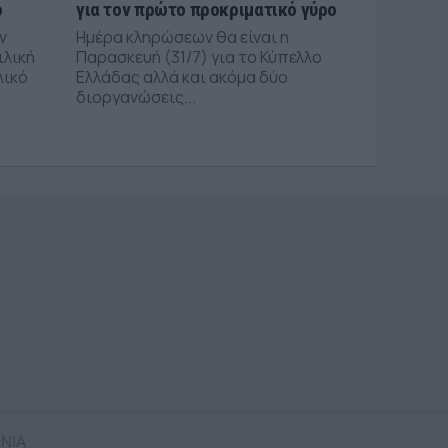
ό
για τον πρώτο προκριματικό γύρο
ν
Ημέρα κληρώσεων θα είναι η
ιλική
Παρασκευή (31/7) για το Κύπελλο
λικό
Ελλάδας αλλά και ακόμα δύο
διοργανώσεις...
ΝΙΑ