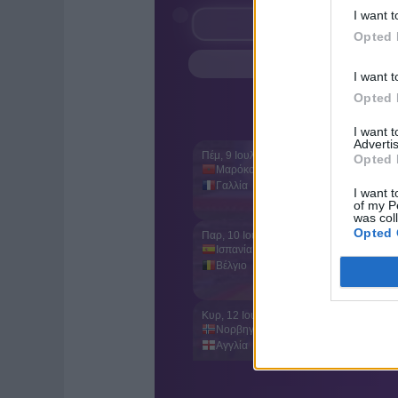
I want t
Opted 
I want t
Opted 
I want 
Advertis
Opted 
I want t
of my P
was col
Opted 