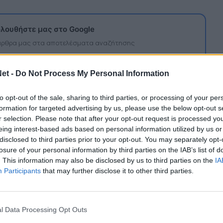
λουθήστε μας στο Google
 άρθρα μας στα αποτελέσματα αναζήτησης
itormosNet.gr on Google
et -
Do Not Process My Personal Information
to opt-out of the sale, sharing to third parties, or processing of your per
ες
οι δύο πλευρές βρίσκονταν σε
formation for targeted advertising by us, please use the below opt-out s
πήλθε συμφωνία και ο Τσότσαλιτς επιστρέφει
r selection. Please note that after your opt-out request is processed y
eing interest-based ads based on personal information utilized by us or
disclosed to third parties prior to your opt-out. You may separately opt-
ύ αγωνίστηκε 13 φορές, πριν τεθεί εκτός
losure of your personal information by third parties on the IAB’s list of
. This information may also be disclosed by us to third parties on the
IA
ν στα τέλη του 2021.
Participants
that may further disclose it to other third parties.
l Data Processing Opt Outs