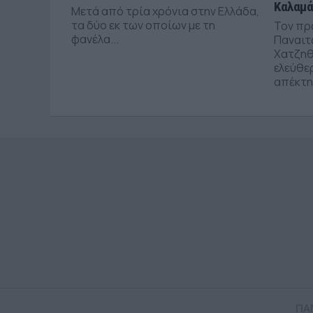
Καλαμ
Μετά από τρία χρόνια στην Ελλάδα,
τα δύο εκ των οποίων με τη
Τον πρ
φανέλα...
Παναιτ
Χατζηθ
ελεύθε
απέκτησ
ΠΑ