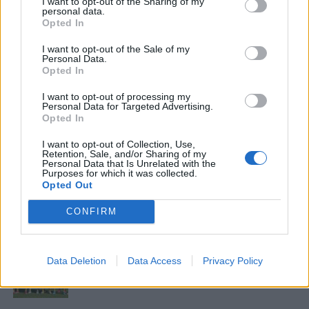
I want to opt-out of the Sharing of my
και η φιλοξενία του από την ΠΑΕ ΑΕΛ Novibet
personal data.
Opted In
συνιστούν ξεχωριστή τιμή τόσο για τον
σύλλογο όσο και για την πόλη της Λάρισας».
I want to opt-out of the Sale of my
Personal Data.
Opted In
I want to opt-out of processing my
Personal Data for Targeted Advertising.
ΣΧΟΛΙΑΣΤΕ
Opted In
I want to opt-out of Collection, Use,
ΤΕΛΕΥΤΑΙΑ ΝΕΑ
Retention, Sale, and/or Sharing of my
Personal Data that Is Unrelated with the
Purposes for which it was collected.
ΠΑΝΑΙΤΩΛΙΚΟΣ
Opted Out
Θλίψη για τον θάνατο του παλαίμαχου
του Παναιτωλικού, Κώστα
CONFIRM
Καμποσιώρα
ΠΑΝΑΙΤΩΛΙΚΟΣ
Ήττα στο φινάλε στη Λιβαδειά
Data Deletion
Data Access
Privacy Policy