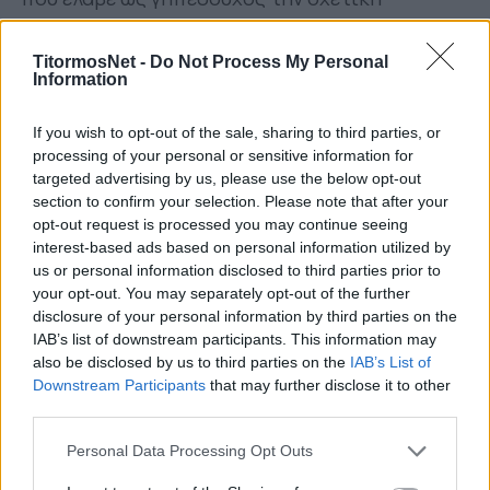
επιστολή.
TitormosNet -
Do Not Process My Personal
Η παρουσία του Γάλλου σε ματς του
Information
Παναιτωλικού έρχεται
λίγο καιρό μετά την
ανακοίνωση που εξέδωσε ο Τίτορμος
, με
If you wish to opt-out of the sale, sharing to third parties, or
processing of your personal or sensitive information for
«βολές» και στο πρόσωπο του ιδίου.
targeted advertising by us, please use the below opt-out
section to confirm your selection. Please note that after your
Αναλυτικά, η ενημέρωση της ΑΕΛ:
opt-out request is processed you may continue seeing
interest-based ads based on personal information utilized by
«Η
ΠΑΕ ΑΕΛ Νovibet
ενημερώθηκε σήμερα
us or personal information disclosed to third parties prior to
(05/02) μέσω επίσημης επιστολής της ΚΕΔ/
your opt-out. You may separately opt-out of the further
ΕΠΟ, ότι στον αγώνα της ομάδας μας με τον
disclosure of your personal information by third parties on the
Παναιτωλικό, για την 20η αγωνιστική της
IAB’s list of downstream participants. This information may
also be disclosed by us to third parties on the
IAB’s List of
Stoiximan Super League, θα παραβρεθεί ο
Downstream Participants
that may further disclose it to other
Αρχιδιαιτητής της ΚΕΔ/ΕΠΟ
κ. Στεφάν
third parties.
Λανουά.
Personal Data Processing Opt Outs
Η παρουσία του κ. Λανουά στο AEL FC ARENA