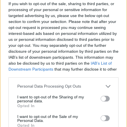
Αυγούστου, ώστε μεταξύ 6 και 7 του μηνός να
If you wish to opt-out of the sale, sharing to third parties, or
περάσουν από τις απαραίτητες εξετάσεις.
processing of your personal or sensitive information for
targeted advertising by us, please use the below opt-out
Οι προπονήσεις θα ξεκινήσουν στις
section to confirm your selection. Please note that after your
εγκαταστάσεις του Emileon στις 8 Αυγούστου.
opt-out request is processed you may continue seeing
interest-based ads based on personal information utilized by
Από τις 17 έως τις 28 ο Παναιτωλικός θα βρεθεί
us or personal information disclosed to third parties prior to
στο Καρπενήσι όπου θα δώσει και με φιλικούς
your opt-out. You may separately opt-out of the further
αγώνες.
disclosure of your personal information by third parties on the
IAB’s list of downstream participants. This information may
Το τελικό στάδιο της προετοιμασίας θα
also be disclosed by us to third parties on the
IAB’s List of
ολοκληρωθεί στο Αγρίνιο έως τις 12
Downstream Participants
that may further disclose it to other
third parties.
Σεπτεμβρίου που αρχίζει -θεωρητικά πάντα-
το νέο πρωτάθλημα.
Personal Data Processing Opt Outs
I want to opt-out of the Sharing of my
personal data.
Opted In
ΣΧΟΛΙΑΣΤΕ
I want to opt-out of the Sale of my
Personal Data.
Opted In