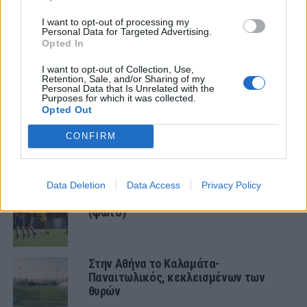
ΤΕΛΕΥΤΑΙΑ ΝΕΑ
I want to opt-out of processing my
ΠΑΝΑΙΤΩΛΙΚΟΣ
Personal Data for Targeted Advertising.
Πάτησαν γήπεδο Νακάμπα-Τζενεπό
Opted In
(φωτο)
I want to opt-out of Collection, Use,
Retention, Sale, and/or Sharing of my
Personal Data that Is Unrelated with the
Purposes for which it was collected.
ΕΡΑΣΙΤΕΧΝΗΣ
Opted Out
Πόλο: «Άρωμα» από Α1 με Τουρκομένη
ο Παναιτωλικός
CONFIRM
ΠΑΝΑΙΤΩΛΙΚΟΣ
Data Deletion
Data Access
Privacy Policy
Πάτησαν γήπεδο Νακάμπα-Τζενεπό
(φωτο)
Στην Αθήνα το Καλαμάτα-
Παναιτωλικός, κεκλεισμένων των
θυρών