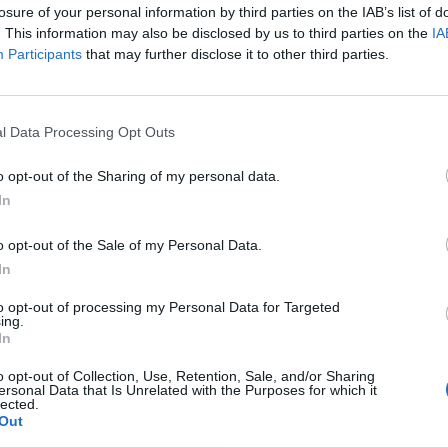
 άρθρα μας στα αποτελέσματα αναζήτησης
losure of your personal information by third parties on the IAB’s list of
. This information may also be disclosed by us to third parties on the
IA
itormosNet.gr on Google
Participants
that may further disclose it to other third parties.
λο που αγωνίζεται στην Πάσος Φερέιρα, με την
l Data Processing Opt Outs
αγωνιστεί 21 φορές, σκοράροντας δύο γκολ.
o opt-out of the Sharing of my personal data.
ρεις ποδοσφαιριστές που έχουν μπει στο
In
ατά. Ένας εξ αυτών και ο Μάρκους Άντονσον,
o opt-out of the Sale of my Personal Data.
In
Πάσος το χρόνο συμμετοχής που θα ήθελε. Ο
to opt-out of processing my Personal Data for Targeted
ing.
όταση για να έρθει στη Super League. Εξελίξεις
In
o opt-out of Collection, Use, Retention, Sale, and/or Sharing
ersonal Data that Is Unrelated with the Purposes for which it
lected.
Out