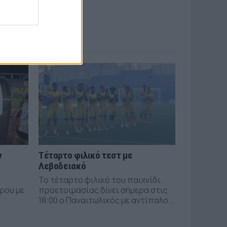
ν
Τέταρτο φιλικό τεστ με
Λεβαδειακό
Το τέταρτο φιλικό του παιχνίδι
ρου με
προετοιμασίας δίνει σήμερα στις
18:00 ο Παναιτωλικός με αντίπαλο...