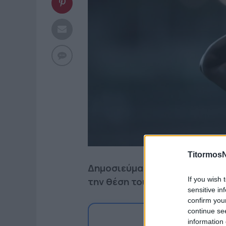
TitormosN
Δημοσιεύματα αναφέρουν ότι 
την θέση του φορ είναι ο Πο
If you wish 
sensitive in
confirm you
continue se
Ακο
information 