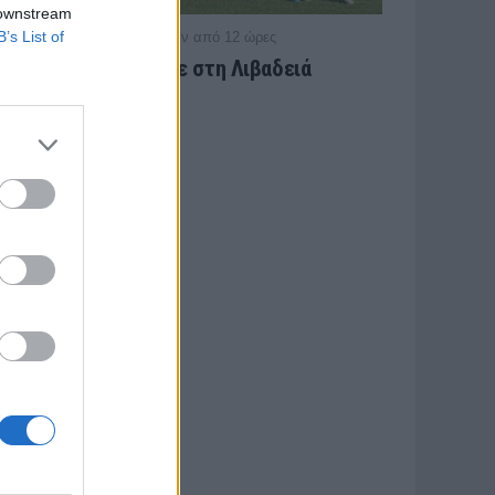
 downstream
B’s List of
/ πριν από 12 ώρες
ΠΑΝΑΙΤΩΛΙΚΟΣ
Ήττα στο φινάλε στη Λιβαδειά