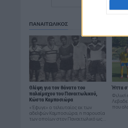
ΠΑΝΑΙΤΩΛΙΚΟΣ
Θλίψη για τον θάνατο του
Ήττα σ
παλαίμαχου του Παναιτωλικού,
Φιλική 
Κώστα Καμποσιώρα
Λεβαδε
που ολ
«Έφυγε» ο τελευταίος εκ των
αδελφών Καμποσιώρα, η παρουσία
των οποίων στον Παναιτωλικό ως...