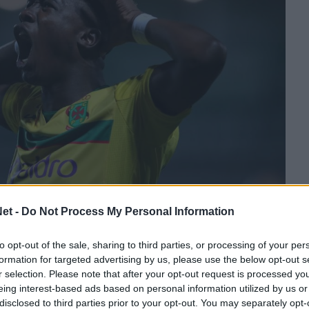
et -
Do Not Process My Personal Information
ένας εκ των στόχων του Παναιτωλικού για
ρτογάλος Ζοάο Πέδρο.
to opt-out of the sale, sharing to third parties, or processing of your per
formation for targeted advertising by us, please use the below opt-out s
r selection. Please note that after your opt-out request is processed y
eing interest-based ads based on personal information utilized by us or
λουθήστε μας στο Google
disclosed to third parties prior to your opt-out. You may separately opt-