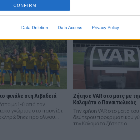
ΣΧΟΛΙΑΣΤΕ
CONFIRM
Data Deletion
Data Access
Privacy Policy
το φινάλε στη Λιβαδειά
Ζήτησε VAR στο ματς με τη
Καλαμάτα ο Παναιτωλικός
ήττα με 1-0 από τον
ιακό γνώρισε στο παιχνίδι
Την χρήση VAR στο ματς του
οκληρώθηκε προ ολίγου...
δεύτερου προκριματικού γύ
την Καλαμάτα ζήτησε ο...