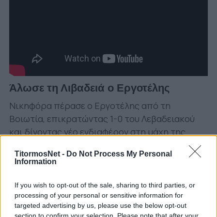
Άλωσε τη Λιβαδειά ο Εργοτέλης
Νικηφόρα πέρασε ο Εργοτέλης από τη
Βοιωτία, επικρατώντας 1-0 του Λεβαδειακού
και δίνοντας νέο ενδιαφέρον στη μάχη της
δεύτερης θέσης. Καλό ρυθμό είχε το παιχνίδι
TitormosNet -
Do Not Process My Personal
στη Λιβαδειά, με τους Λεβαδειακό και Εργοτέλη
Information
να χάνουν μεγάλες ευκαιρίες για να σκοράρουν.
Μπιανκόνι και Μεχία έχασαν ανεπανάληπτα
If you wish to opt-out of the sale, sharing to third parties, or
τετ-α-τετ, ενώ για τους Κρητικούς ο Τσέλιος
processing of your personal or sensitive information for
targeted advertising by us, please use the below opt-out
δεν μπόρεσε να σκοράρει από καλή θέση. Στο
section to confirm your selection. Please note that after your