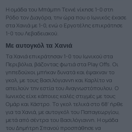
Η ομάδα του Μπάμπη Τεννέ νίκησε 1-0 στη
Ρόδο τον Διαγόρα, την ώρα που ο Ιωνικός έχασε
στα Χανιά με 1-0, ενώ ο Εργοτέλης επικράτησε
1-0 του Λεβαδειακού.
Με αυτογκόλ τα Χανιά
Τα Χανιά επικράτησαν 1-0 του Ιωνικού στα
Περιβόλια, βάζοντας φωτιά στα Play Offs. Οι
γηπεδούχοι μπήκαν δυνατά και έψαχναν το
γκολ, με τους Βασιλόγιαννη και Καρλίτο να
απειλούν την εστία του Αναγνωστόπουλου. Ο
Ιωνικός είχε κάποιες καλές στιγμές με τους
Ομάρ και Κάστρο. Το γκολ τελικά στο 68’ ήρθε
για τα Χανιά, με αυτογκόλ του Παπαγεωργίου,
μετά από σέντρα του Βασιλόγιαννη. Η ομάδα
του Δημήτρη Σπανού προσπάθησε να