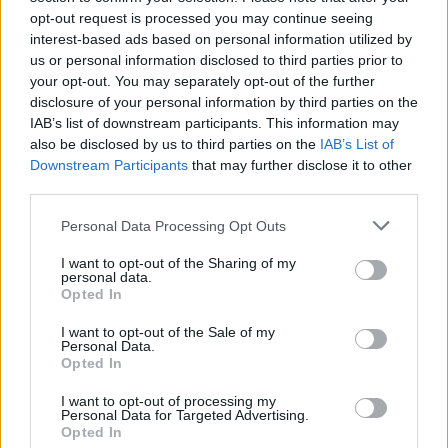
73’ ο Εργοτέλης κέρδισε πέναλτι και ο
opt-out request is processed you may continue seeing
Μανουσάκης ευστόχησε από την άσπρη βούλα
interest-based ads based on personal information utilized by
us or personal information disclosed to third parties prior to
για το 0-1. Οι Κρητικοί κράτησαν το
your opt-out. You may separately opt-out of the further
αποτέλεσμα ως το τέλος, ελπίζοντας για τη
disclosure of your personal information by third parties on the
δεύτερη θέση.
IAB’s list of downstream participants. This information may
also be disclosed by us to third parties on the
IAB’s List of
Downstream Participants
that may further disclose it to other
third parties.
Personal Data Processing Opt Outs
I want to opt-out of the Sharing of my
personal data.
Opted In
I want to opt-out of the Sale of my
Personal Data.
Opted In
I want to opt-out of processing my
Personal Data for Targeted Advertising.
Opted In