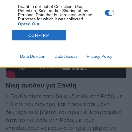
I want to opt-out of Collection, Use,
Retention, Sale, and/or Sharing of my
Personal Data that Is Unrelated with the
Purposes for which it was collected.
Opted Out
CONFIRM
Data Deletion
Data Access
Privacy Policy
Νίκη ανόδου για Ξάνθη
Η Ξάνθη πήρε σπουδαίο «διπλό» στη Ρόδο, με
1-0 επί του Διαγόρα, και πλέον είναι μόνη
δεύτερη, ενώ βλέπει και πρωτιά. Μοιρασμένο
ήταν το παιχνίδι στη Ρόδο, με τους
γηπεδούχους να έχουν στο πρώτο μέρος τη