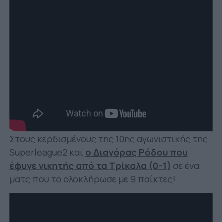
Στους κερδισμένους της 10ης αγωνιστικής της
Superleague2 και
ο Διαγόρας Ρόδου που
έφυγε νικητής από τα Τρίκαλα (0-1)
σε ένα
ματς που το ολοκλήρωσε με 9 παίκτες!