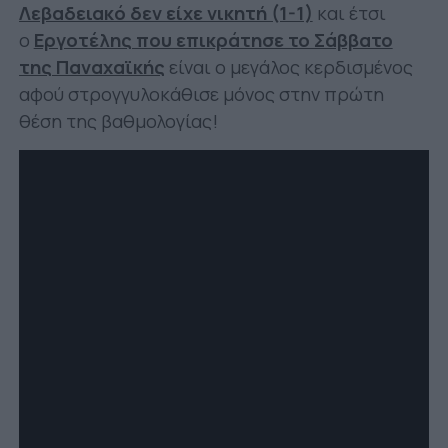
Λεβαδειακό δεν είχε νικητή (1-1)
και έτσι
ο
Εργοτέλης που επικράτησε το Σάββατο
της Παναχαϊκής
είναι ο μεγάλος κερδισμένος
αφού στρογγυλοκάθισε μόνος στην πρώτη
θέση της βαθμολογίας!