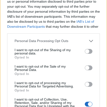
us or personal information disclosed to third parties prior to
your opt-out. You may separately opt-out of the further
disclosure of your personal information by third parties on the
Αγχωτική, αλλά σημαντική νίκη για την
Ξάνθη
IAB’s list of downstream participants. This information may
also be disclosed by us to third parties on the
IAB’s List of
με το 2-1 επί του ΟΦ Ιεράπετρας,
σε ένα ματς
Downstream Participants
that may further disclose it to other
που ξεχώρισε το υπέροχο γκολ του Ανδρέα
third parties.
Τάτου, ενώ τρίποντη ανάσα πήρε και ο
Personal Data Processing Opt Outs
Απόλλωνας Λάρισας που επικράτησε των
Χανιών.
I want to opt-out of the Sharing of my
personal data.
Opted In
I want to opt-out of the Sale of my
Personal Data.
Opted In
I want to opt-out of processing my
Personal Data for Targeted Advertising.
Opted In
I want to opt-out of Collection, Use,
Retention, Sale, and/or Sharing of my
Personal Data that Is Unrelated with the