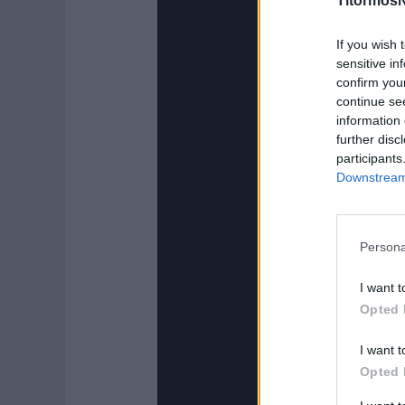
TitormosN
If you wish 
sensitive in
confirm you
continue se
information 
further disc
participants
Downstream 
Persona
I want t
Opted 
I want t
Opted 