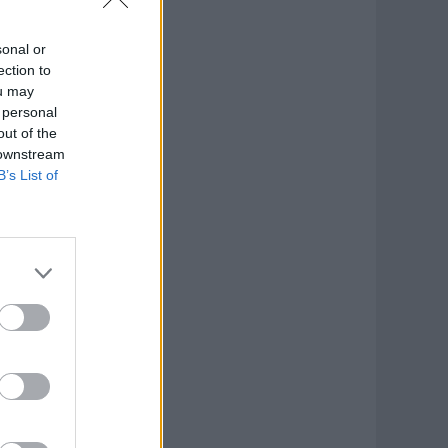
sonal or
ection to
ou may
 personal
out of the
 downstream
B’s List of