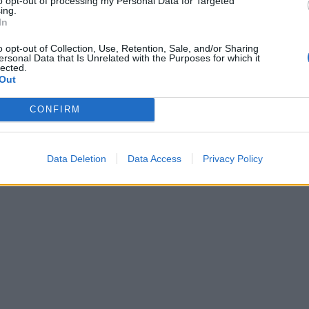
to opt-out of processing my Personal Data for Targeted
ing.
In
o opt-out of Collection, Use, Retention, Sale, and/or Sharing
ersonal Data that Is Unrelated with the Purposes for which it
lected.
Out
οκτώ αγώνες
:
CONFIRM
Data Deletion
Data Access
Privacy Policy