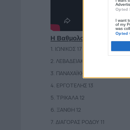
I want 
Advertis
Opted 
I want t
of my P
was col
Opted 
Η Βαθμολογία μετά από 
1. ΙΩΝΙΚΟΣ 17
2. ΛΕΒΑΔΕΙΑΚΟΣ 15
3. ΠΑΝΑΧΑΪΚΗ 13
4. ΕΡΓΟΤΕΛΗΣ 13
5. ΤΡΙΚΑΛΑ 12
6. ΞΑΝΘΗ 12
7. ΔΙΑΓΟΡΑΣ ΡΟΔΟΥ 11