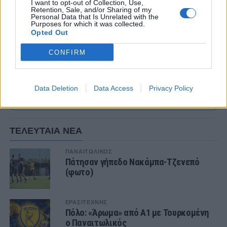
Εργοτέλης-ΟΦ Ιεράπετρας 1-3
I want to opt-out of Collection, Use,
Retention, Sale, and/or Sharing of my
Παναθηναϊκός Β – Αιγάλεω
Αναβλήθηκε
Personal Data that Is Unrelated with the
Purposes for which it was collected.
Κηφισιά – Ρόδος
Αναβλήθηκε
Opted Out
Καραϊσκάκης – Καλλιθέα
Αναβλήθηκε
CONFIRM
Ρεπό:
Επισκοπή
Data Deletion
Data Access
Privacy Policy
ΣΧΟΛΙΑΣΤΕ
ΤΕΛΕΥΤΑΙΑ ΝΕΑ
ΠΑΝΑΙΤΩΛΙΚΟΣ
Πάτησαν γήπεδο Νακάμπα-Τζενεπό
(φωτο)
ΕΡΑΣΙΤΕΧΝΗΣ
Πόλο: «Άρωμα» από Α1 με Τουρκομένη
ο Παναιτωλικός