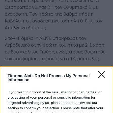
Αριδαία, επικρατώντας 1-0 του Αλμωπού. Ο
Θεσπρωτός νίκησε 2-1 τον Ολυμπιακό Β με
ανατροπή. Τον πρώτο της βαθμό πήρε η
Καβάλα, που αναδείχτηκε ισόπαλη 0-0 με τον
Απόλλωνα Λάρισας.
Στον Β’ όμιλο, η ΑΕΚ Β υποχρέωσε τον
Λεβαδειακό στην πρώτη του ήττα με 2-1, χάρη
σε δύο γκολ του Γιούση, ενώ για τους Βοιωτούς
είχε ισοφαρίσει προσωρινά ο Τζιμόπουλος.
Η Καλαμάτα επικράτησε 2-0 του Ηρόδοτου. Ο
ΟΦ Ιεράπετρας επιβλήθηκε 3-1 του Εργοτέλη.
TitormosNet -
Do Not Process My Personal
Information
Στη Ρόδο έγινε ωραίο παιχνίδι, όπου Διαγόρας
και Χανιά αναδείχτηκαν ισόπαλοι 2-2.
If you wish to opt-out of the sale, sharing to third parties, or
processing of your personal or sensitive information for
Αναλυτικά τα αποτελέσματα:
targeted advertising by us, please use the below opt-out
section to confirm your selection. Please note that after your
A’ όμιλος