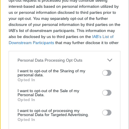
opt-out request is processed you may continue seeing
interest-based ads based on personal information utilized by
Θεσπρωτός- Ολυμπιακός Β 2-1
us or personal information disclosed to third parties prior to
Καβάλα-Απόλλων Λάρισας 0-0
your opt-out. You may separately opt-out of the further
Αλμωπός Αριδαίας-ΑΕΛ 0-1
disclosure of your personal information by third parties on the
Ολυμπιακός Βόλου – ΠΑΟΚ Β
Αναβλήθηκε
IAB’s list of downstream participants. This information may
also be disclosed by us to third parties on the
IAB’s List of
Αναγέννηση Καρδίτσας – Βέροια
Αναβλήθηκε
Downstream Participants
that may further disclose it to other
Ξάνθη – Πανσερραϊκός
Αναβλήθηκε
third parties.
Πιερικός – Ηρακλής
Αναβλήθηκε
Personal Data Processing Opt Outs
Πέμπτη 13 Ιανουαρίου
I want to opt-out of the Sharing of my
15:00 Νίκη Βόλου – Τρίκαλα
personal data.
Opted In
Ρεπό:
Απόλλων Πόντου
I want to opt-out of the Sale of my
B’ όμιλος
Personal Data.
Opted In
Διαγόρας Ρόδου-Χανιά 2-2
I want to opt-out of processing my
ΑΕΚ Β-Λεβαδειακός 2-1
Personal Data for Targeted Advertising.
Opted In
Καλαμάτα-Ηρόδοτος 2-0