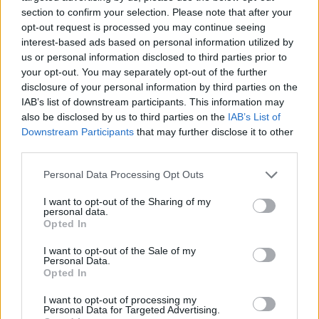
Αργότερα και πιο συγκεκριμένα στις
section to confirm your selection. Please note that after your
15:30 στα Τρίκαλα ο ΑΟ Τρίκαλα
opt-out request is processed you may continue seeing
υποδέχεται την Παναχαϊκή.
interest-based ads based on personal information utilized by
us or personal information disclosed to third parties prior to
Οι «κυανέρυθροι» του Απόστολου
your opt-out. You may separately opt-out of the further
Χαραλαμπίδη θέλουν να βάλουν τέλος, στο
disclosure of your personal information by third parties on the
αρνητικό σερί που έχουν των τεσσάρων
IAB’s list of downstream participants. This information may
also be disclosed by us to third parties on the
IAB’s List of
αγωνιστικών χωρίς νίκη και να πάρουν το
Downstream Participants
that may further disclose it to other
τρίτο τους τρίποντο εντός έδρας. Μοναδικά
third parties.
αγωνιστικά πρόβλημα, για τον προπονητή των
Personal Data Processing Opt Outs
Θεσσαλών αποτελεί ο τιμωρημένος Σουλιώτης,
αλλά και οι τραυματίες εδώ και καιρό
I want to opt-out of the Sharing of my
personal data.
Αλμπάνης, Φασίδης. Από την πλευρά της η
Opted In
ομάδα του Χρήστου Παρασκευόπουλου, μετά τη
I want to opt-out of the Sale of my
νίκη στο ντέρμπι με την Ξάνθη στοχεύει στο
Personal Data.
Opted In
δεύτερο της εκτός έδρας τρίποντο. Όσον
αφορά τα προβλήματα που αντιμετωπίζει ο
I want to opt-out of processing my
Personal Data for Targeted Advertising.
κόουτς των «κοκκινόμαυρων» δεν είναι άλλα