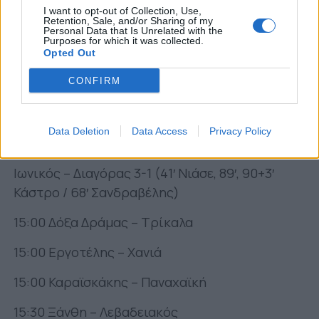
έφυγε στην πλάτη της άμυνας και με λόμπα
I want to opt-out of Collection, Use,
έγραψε το τελικό 1-1.
Retention, Sale, and/or Sharing of my
Personal Data that Is Unrelated with the
Purposes for which it was collected.
Τα αποτελέσματα και το πρόγραμμα
Opted Out
της 15ης αγωνιστικής:
CONFIRM
Τετάρτη 17/03
Απόλλων Λάρισας – ΟΦ Ιεράπετρας 1-1 (11′
Data Deletion
Data Access
Privacy Policy
Μόρας / 78′ Αποστολίδης)
Ιωνικός – Διαγόρας 3-1 (41′ Νιάσε, 89′, 90+3′
Κάστρο / 68′ Σανδραβέλης)
15:00 Δόξα Δράμας – Τρίκαλα
15:00 Εργοτέλης – Χανιά
15:00 Καραϊσκάκης – Παναχαϊκή
15:30 Ξάνθη – Λεβαδειακός