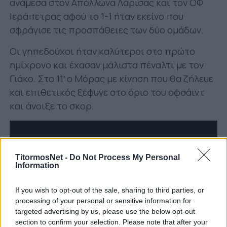
ανάμεσα στον Απόλλωνα Λάρισας και τον ΟΦ
Ιεράπετρας αφού το 1-1 ήταν εκείνο που
σφράγισε τις προσπάθειες των δύο ομάδων.
Οι γηπεδούχοι ήταν καλύτεροι στο πρώτο
ημίχρονο και έχασαν μάλιστα πέναλτι με τον
Γιάκο. Στο 11′ ο Μόρας με κίνηση που θα ζήλευε
και επιθετικός ξέφυγε στο όριο του οφσάιντ
και άνοιξε το σκορ.
TitormosNet -
Do Not Process My Personal
Information
If you wish to opt-out of the sale, sharing to third parties, or
processing of your personal or sensitive information for
targeted advertising by us, please use the below opt-out
section to confirm your selection. Please note that after your