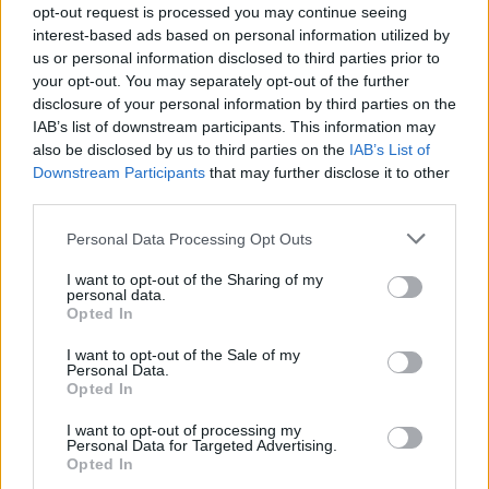
opt-out request is processed you may continue seeing
interest-based ads based on personal information utilized by
us or personal information disclosed to third parties prior to
your opt-out. You may separately opt-out of the further
disclosure of your personal information by third parties on the
IAB’s list of downstream participants. This information may
also be disclosed by us to third parties on the
IAB’s List of
Downstream Participants
that may further disclose it to other
third parties.
Personal Data Processing Opt Outs
I want to opt-out of the Sharing of my
personal data.
Opted In
I want to opt-out of the Sale of my
Personal Data.
Opted In
Ο Απόλλων Λάρισας προσπάθησε να κλειδώσει
το ματς έστω και σε αυτό το εύθραυστο 1-0 και
I want to opt-out of processing my
Personal Data for Targeted Advertising.
τελικά το πλήρωσε. Ο Αποστολίδης στο 78′
Opted In